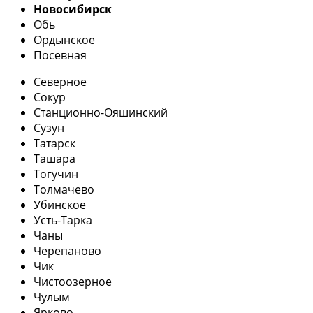
Новосибирск
Обь
Ордынское
Посевная
Северное
Сокур
Станционно-Ояшинский
Сузун
Татарск
Ташара
Тогучин
Толмачево
Убинское
Усть-Тарка
Чаны
Черепаново
Чик
Чистоозерное
Чулым
Ярково