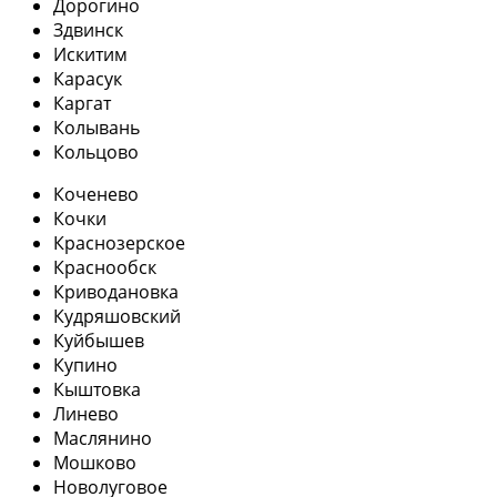
Дорогино
Здвинск
Искитим
Карасук
Каргат
Колывань
Кольцово
Коченево
Кочки
Краснозерское
Краснообск
Криводановка
Кудряшовский
Куйбышев
Купино
Кыштовка
Линево
Маслянино
Мошково
Новолуговое