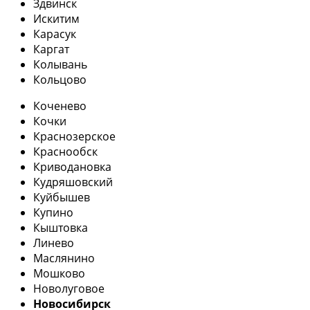
Здвинск
Искитим
Карасук
Каргат
Колывань
Кольцово
Коченево
Кочки
Краснозерское
Краснообск
Криводановка
Кудряшовский
Куйбышев
Купино
Кыштовка
Линево
Маслянино
Мошково
Новолуговое
Новосибирск