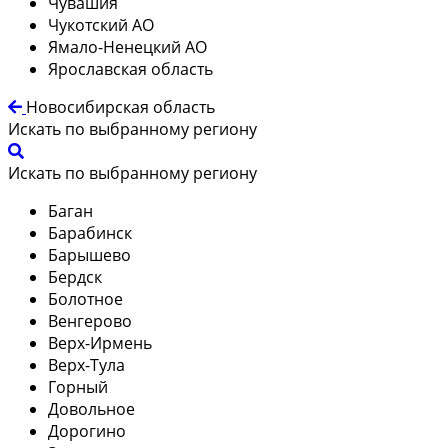
Чувашия
Чукотский АО
Ямало-Ненецкий АО
Ярославская область
Новосибирская область
Искать по выбранному региону
Искать по выбранному региону
Баган
Барабинск
Барышево
Бердск
Болотное
Венгерово
Верх-Ирмень
Верх-Тула
Горный
Довольное
Дорогино