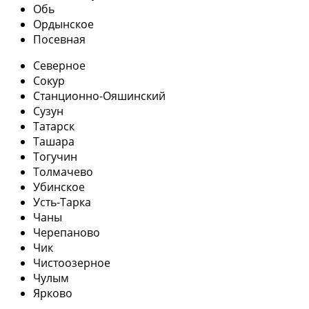
Обь
Ордынское
Посевная
Северное
Сокур
Станционно-Ояшинский
Сузун
Татарск
Ташара
Тогучин
Толмачево
Убинское
Усть-Тарка
Чаны
Черепаново
Чик
Чистоозерное
Чулым
Ярково