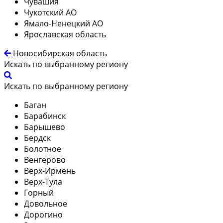
Чувашия
Чукотский АО
Ямало-Ненецкий АО
Ярославская область
Новосибирская область
Искать по выбранному региону
Искать по выбранному региону
Баган
Барабинск
Барышево
Бердск
Болотное
Венгерово
Верх-Ирмень
Верх-Тула
Горный
Довольное
Дорогино