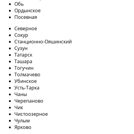
Обь
Ордынское
Посевная
Северное
Сокур
Станционно-Ояшинский
Сузун
Татарск
Ташара
Тогучин
Толмачево
Убинское
Усть-Тарка
Чаны
Черепаново
Чик
Чистоозерное
Чулым
Ярково