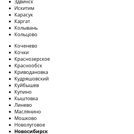
Здвинск
Искитим
Карасук
Каргат
Колывань
Кольцово
Коченево
Кочки
Краснозерское
Краснообск
Криводановка
Кудряшовский
Куйбышев
Купино
Кыштовка
Линево
Маслянино
Мошково
Новолуговое
Новосибирск