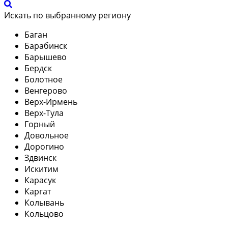
Искать по выбранному региону
Баган
Барабинск
Барышево
Бердск
Болотное
Венгерово
Верх-Ирмень
Верх-Тула
Горный
Довольное
Дорогино
Здвинск
Искитим
Карасук
Каргат
Колывань
Кольцово