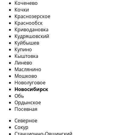
Коченево
Кочки
Краснозерское
Краснообск
Криводановка
Кудряшовский
Куйбышев
Купино
Кыштовка
Линево
Маслянино
Мошково
Новолуговое
Новосибирск
Обь
Ордынское
Посевная
Северное
Сокур
Станционно-Ояшинский