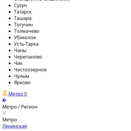
Сузун
Татарск
Ташара
Тогучин
Толмачево
Убинское
Усть-Тарка
Чаны
Черепаново
Чик
Чистоозерное
Чулым
Ярково
Метро
0
Метро / Регион
Метро
Ленинская