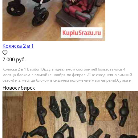
Коляска 2 в 1
7 000 руб.
Коляска 2 в 1 Babiton Dizzy,в идеальном состояние!Пользовались 4
месяца блоком-люлькой (с ноября-по февраль!!!не ежедневно,зимний
сезон) и 2 месяца блоком в сидячем положение(март-апрель).Сумка и
все комплектующие в наличие, НОВЫЕ не пользовались. Категория:
Новосибирск
товары для детей и игрушки. Состояние:...