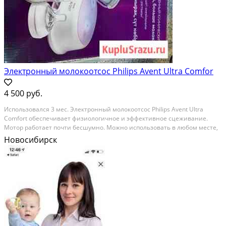
Электронный молокоотсос Philips Avent Ultra Comfor
4 500 руб.
Использовался 3 мес. Электронный молокоотсос Philips Avent Ultra
Comfort обеспечивает физиологичное и эффективное сцеживание.
Мотор работает почти бесшумно. Можно использовать в любом месте,
в любое время. Работает от сети и батареек. Категория: товары для
Новосибирск
детей и игрушки. Состояние: б/у