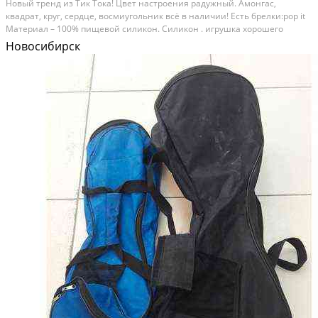
Новый тренд из Тик Тока! Цвет настроения радужный. Амонгас,
квадрат, круг, сердце, восмиугольник всё в наличии! Есть брелки:pop it
Материал – 100% пищевой силикон. Силикон . игрушка хорошего
качества, целая, прочная, хорошо хлопает, Игрушку можно мыть. Товар
Новосибирск
сертифицирован, а значит безопасен!...