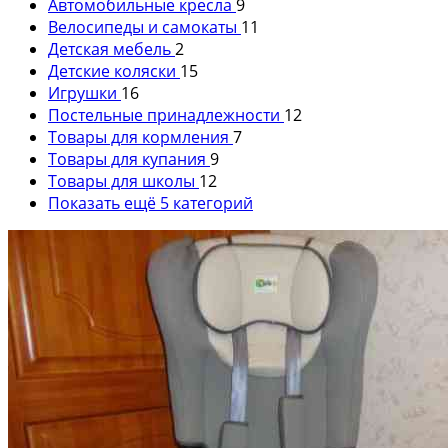
Автомобильные кресла
9
Велосипеды и самокаты
11
Детская мебель
2
Детские коляски
15
Игрушки
16
Постельные принадлежности
12
Товары для кормления
7
Товары для купания
9
Товары для школы
12
Показать ещё 5 категорий