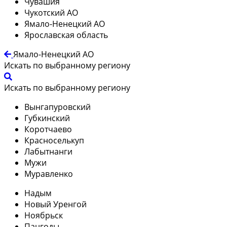
Чувашия
Чукотский АО
Ямало-Ненецкий АО
Ярославская область
Ямало-Ненецкий АО
Искать по выбранному региону
Искать по выбранному региону
Вынгапуровский
Губкинский
Коротчаево
Красноселькуп
Лабытнанги
Мужи
Муравленко
Надым
Новый Уренгой
Ноябрьск
Пангоды