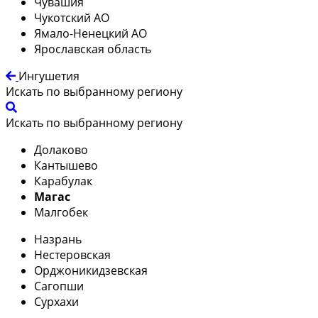
Чувашия
Чукотский АО
Ямало-Ненецкий АО
Ярославская область
Ингушетия
Искать по выбранному региону
Искать по выбранному региону
Долаково
Кантышево
Карабулак
Магас
Малгобек
Назрань
Нестеровская
Орджоникидзевская
Сагопши
Сурхахи