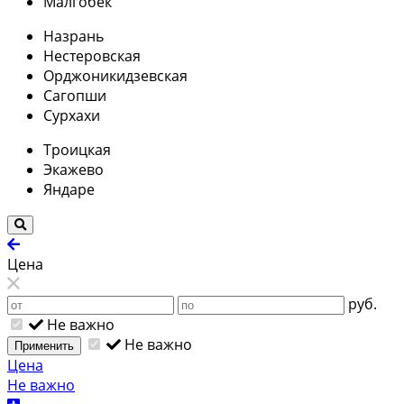
Малгобек
Назрань
Нестеровская
Орджоникидзевская
Сагопши
Сурхахи
Троицкая
Экажево
Яндаре
Цена
руб.
Не важно
Не важно
Применить
Цена
Не важно