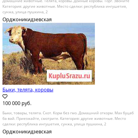
Домашние животные. Телята, коровы. Дойные коровы. Торг. Звоните
Категория: другие животные. Место сделки: республика ингушетия,
сунжа, улица пушкина, 2
Орджоникидзевская
Быки, телята, коровы
100 000 руб.
Быки, товары, телята. Скот. Корм без гмо. Домашний откорм. Мах буцаб
ба вай. Приезжайте, смотрите. Категория: другие животные. Место
сделки: республика ингушетия, сунжа, улица пушкина, 2
Орджоникидзевская