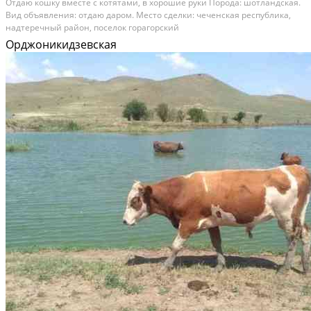
Отдаю кошку вместе с котятами, в хорошие руки Порода: шотландская.
Вид объявления: отдаю даром. Место сделки: чеченская республика,
надтеречный район, поселок горагорский
Орджоникидзевская