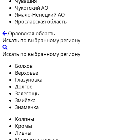
Чувашия
Чукотский АО
Ямало-Ненецкий АО
Ярославская область
Орловская область
Искать по выбранному региону
Искать по выбранному региону
Болхов
Верховье
Глазуновка
Долгое
Залегощь
Змиёвка
Знаменка
Колпны
Кромы
Ливны
Малоархангельск