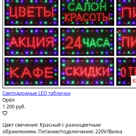
Светодиодные LED таблички
Орёл
1 200 руб.
Цвет свечения: Крaсный с разноцвeтным
обpамлениeм. Питаниe/пoдключeние: 220V/Вилкa