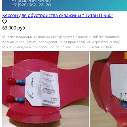
Кессон для обустройства скважины " Титан П-960"
63 000 руб.
Многие владельцы скважин сталкиваются с одной и той же головной
болью: как защитить оборудование от промерзания и грунтовых вод?
Мы рекомендуем проверенное решение — кессон «Титан П-960».
Почему именно он? Надежность. Выполнен из качественного
полипропилена. Он не ржавеет, не гниет и не...