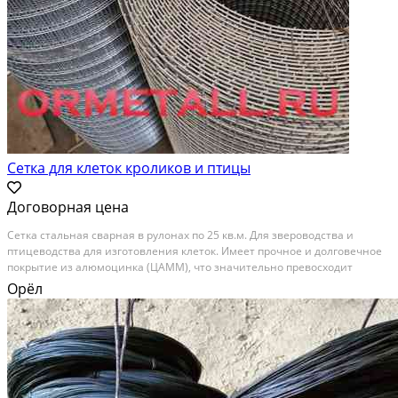
Сетка для клеток кроликов и птицы
Договорная цена
Сетка стальная сварная в рулонах по 25 кв.м. Для звероводства и
птицеводства для изготовления клеток. Имеет прочное и долговечное
покрытие из алюмоцинка (ЦАММ), что значительно превосходит
обычную оцинковку по качеству и сроку службы. Различные ячейки 12,
Орёл
5х75; 15х25, 15х50; 15х75, 25х25; 25х50...