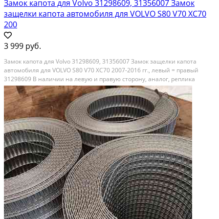
Замок капота для Volvo 31298609, 31356007 Замок
защелки капота автомобиля для VOLVO S80 V70 XC70
200
3 999 руб.
Замок капота для Volvo 31298609, 31356007 Замок защелки капота
автомобиля для VOLVO S80 V70 XC70 2007-2016 гг., левый = правый
31298609 В наличии на левую и правую сторону, аналог, реплика
отличного качества 31298609, 31356007 · Уточняйте у менеджера
Защелка капота, механизм крепления в сборе...