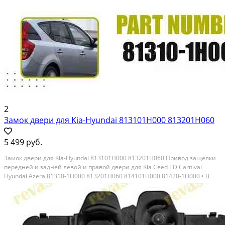
2
Замок двери для Kia-Hyundai 813101H000 813201H060
5 499 руб.
Замок двери для Kia-Hyundai 813101H000 813201H060 Привод защелки
передней и задней левой и правой двери для Kia Ceed ED Carnival
Hyundai Azera 81310-1H000 813201H060 814101H000 81420-1H000 • В
наличии на левую переднюю сторону, аналог, реплика отличного
качества · На остальные двери под заказ ·...