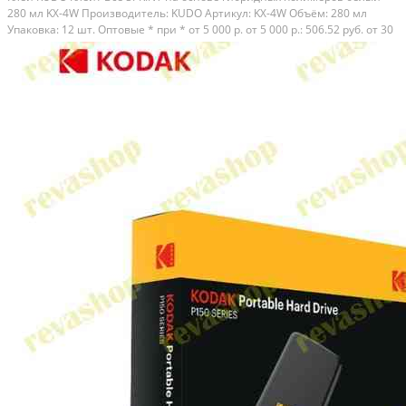
280 мл KX-4W Производитель: KUDO Артикул: KX-4W Объём: 280 мл
Упаковка: 12 шт. Оптовые * при * от 5 000 р. от 5 000 р.: 506.52 руб. от 30
000 р.: 487.76 руб. от 60 000 р.: 469.00 руб