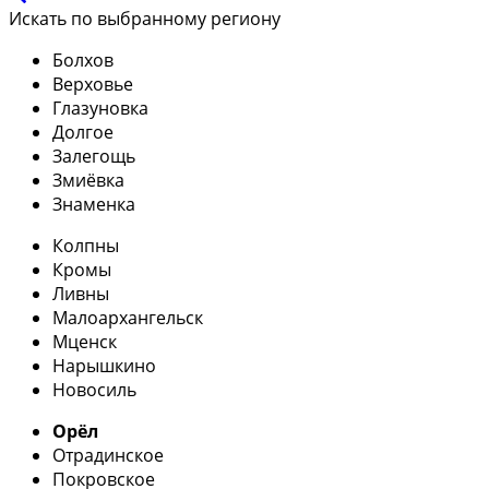
Искать по выбранному региону
Болхов
Верховье
Глазуновка
Долгое
Залегощь
Змиёвка
Знаменка
Колпны
Кромы
Ливны
Малоархангельск
Мценск
Нарышкино
Новосиль
Орёл
Отрадинское
Покровское