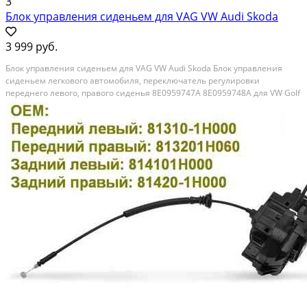
3
Блок управления сиденьем для VAG VW Audi Skoda
3 999 руб.
Блок управления сиденьем для VAG VW Audi Skoda Блок управления
сиденьем легкового автомобиля, переключатель регулировки
переднего левого, правого сиденья 8E0959747A 8E0959748A для VW Golf
MK5 Passat B6 Bora Audi A3 A4 S4 A6 S6 • Цена указана за один блок
управления сиденьем легкового автомобиля....