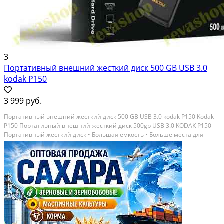
3
Портативный внешний жесткий диск 500 GB USB 3.0
kodak P150
3 999 руб.
Портативный внешний жесткий диск 500 GB USB 3.0 kodak P150 Kodak
P150 Портативный внешний жесткий диск 500gb USB 3.0 KODAK P150
Портативный жесткий диск • Большая емкость • Больше места для
хранения Обеспечивает большое пространство для хранения
фотографии, музыка, фильмы, данные всё можно...