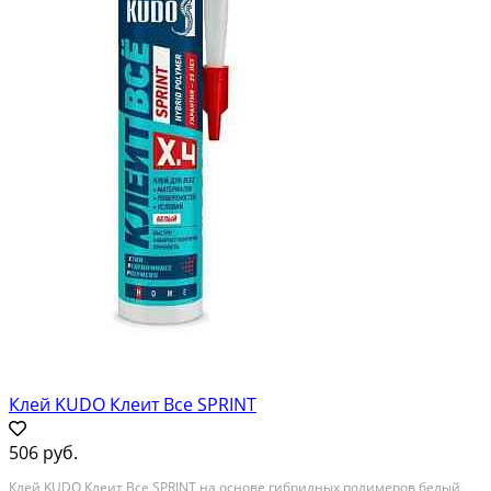
Клей KUDO Клеит Все SPRINT
506 руб.
Клей KUDO Клеит Все SPRINT на основе гибридных полимеров белый