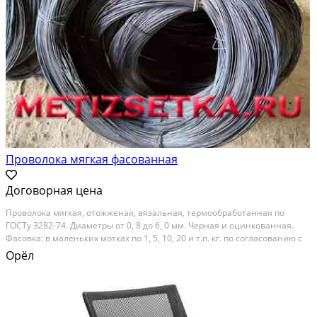
Проволока мягкая фасованная
Договорная цена
Проволока мягкая, отожженая, вязальная, термообработанная по
ГОСТу 3282-74. Диаметры от 0, 8 до 6, 0 мм. Черная и оцинкованная.
Фасовка: в маленьких мотках по 1, 5, 10, 20 и т.п. кг. по согласованию с
заказчиком. Удобно носить и работать одному человеку, без
Орёл
применения спецсредств. Возможна...