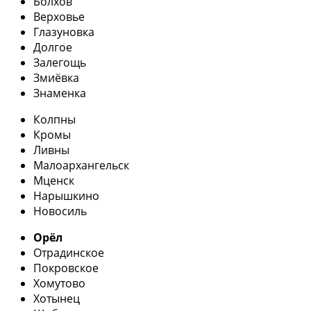
Болхов
Верховье
Глазуновка
Долгое
Залегощь
Змиёвка
Знаменка
Колпны
Кромы
Ливны
Малоархангельск
Мценск
Нарышкино
Новосиль
Орёл
Отрадинское
Покровское
Хомутово
Хотынец