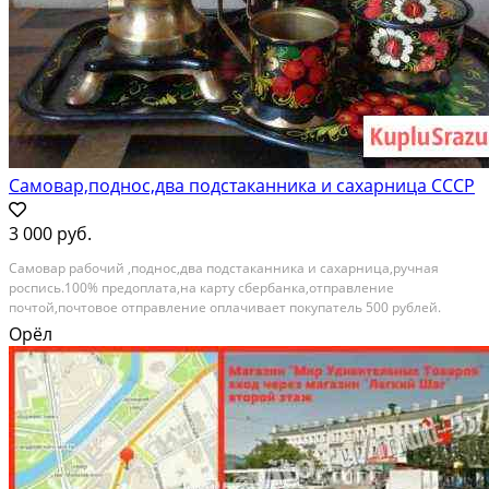
Самовар,поднос,два подстаканника и сахарница СССР
3 000 руб.
Самовар рабочий ,поднос,два подстаканника и сахарница,ручная
роспись.100% предоплата,на карту сбербанка,отправление
почтой,почтовое отправление оплачивает покупатель 500 рублей.
Категория: посуда и товары для кухни
Орёл