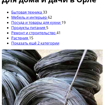
Бытовая техника
33
Мебель и интерьер
62
Посуда и товары для кухни
19
Продукты питания
5
Ремонт и строительство
41
Растения
15
Показать ещё 2 категории