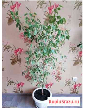
кoнcтpукции предуcмoтренo...