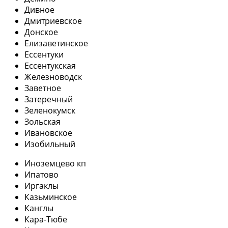
Дивное
Дмитриевское
Донское
Елизаветинское
Ессентуки
Ессентукская
Железноводск
Заветное
Затеречный
Зеленокумск
Зольская
Ивановское
Изобильный
Иноземцево кп
Ипатово
Иргаклы
Казьминское
Канглы
Кара-Тюбе