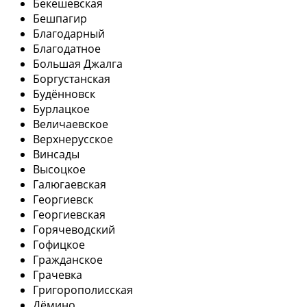
Бекешевская
Бешпагир
Благодарный
Благодатное
Большая Джалга
Боргустанская
Будённовск
Бурлацкое
Величаевское
Верхнерусское
Винсады
Высоцкое
Галюгаевская
Георгиевск
Георгиевская
Горячеводский
Гофицкое
Гражданское
Грачевка
Григорополисская
Дёмино