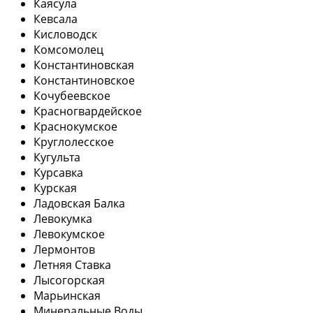
Каясула
Кевсала
Кисловодск
Комсомолец
Константиновская
Константиновское
Кочубеевское
Красногвардейское
Краснокумское
Круглолесское
Кугульта
Курсавка
Курская
Ладовская Балка
Левокумка
Левокумское
Лермонтов
Летняя Ставка
Лысогорская
Марьинская
Минеральные Воды