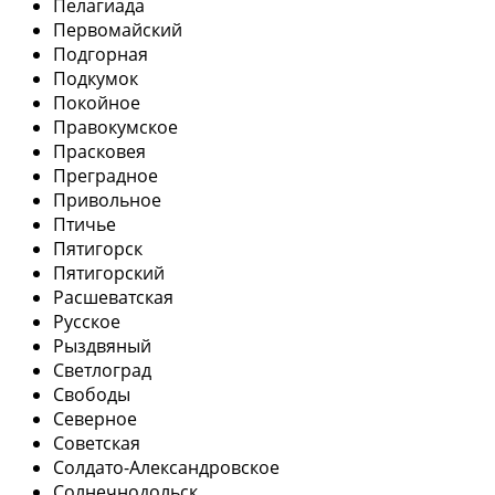
Пелагиада
Первомайский
Подгорная
Подкумок
Покойное
Правокумское
Прасковея
Преградное
Привольное
Птичье
Пятигорск
Пятигорский
Расшеватская
Русское
Рыздвяный
Светлоград
Свободы
Северное
Советская
Солдато-Александровское
Солнечнодольск