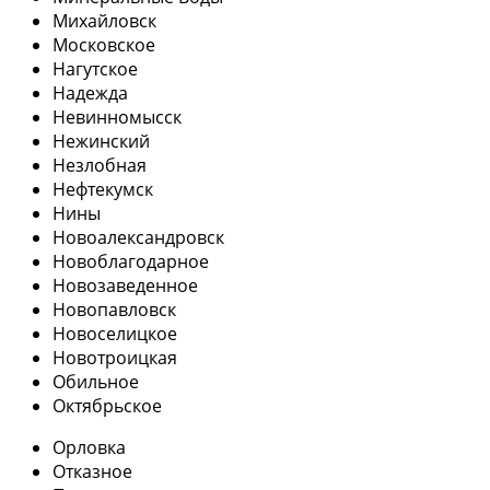
Михайловск
Московское
Нагутское
Надежда
Невинномысск
Нежинский
Незлобная
Нефтекумск
Нины
Новоалександровск
Новоблагодарное
Новозаведенное
Новопавловск
Новоселицкое
Новотроицкая
Обильное
Октябрьское
Орловка
Отказное