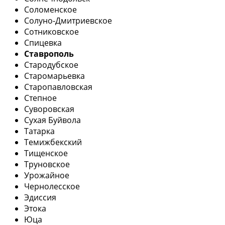
Соломенское
Солуно-Дмитриевское
Сотниковское
Спицевка
Ставрополь
Стародубское
Старомарьевка
Старопавловская
Степное
Суворовская
Сухая Буйвола
Татарка
Темижбекский
Тищенское
Труновское
Урожайное
Чернолесское
Эдиссия
Этока
Юца