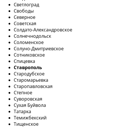
Светлоград
Свободы
Северное
Советская
Солдато-Александровское
Солнечнодольск
Соломенское
Солуно-Дмитриевское
Сотниковское
Спицевка
Ставрополь
Стародубское
Старомарьевка
Старопавловская
Степное
Суворовская
Сухая Буйвола
Татарка
Темижбекский
Тищенское