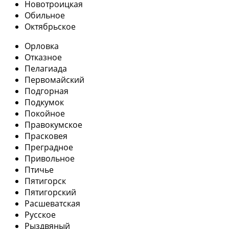
Новотроицкая
Обильное
Октябрьское
Орловка
Отказное
Пелагиада
Первомайский
Подгорная
Подкумок
Покойное
Правокумское
Прасковея
Преградное
Привольное
Птичье
Пятигорск
Пятигорский
Расшеватская
Русское
Рыздвяный