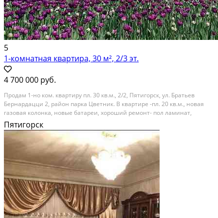
5
1-комнатная квартира, 30 м², 2/3 эт.
4 700 000 руб.
Продам 1-но ком. квартиру пл. 30 кв.м., 2/2, Пятигорск, ул. Братьев
Бернардацци 2, район парка Цветник. В квартире -пл. 20 кв.м., новая
газовая колонка, новые батареи, хороший ремонт- пол ламинат,
встроенная кухня- 8 кв.м. с хорошим гарнитуром и вытяжкой, остается
Пятигорск
вся мебель и техника....
Вторичка; Кирпичный дом; Общая площадь: 30 м²; Площадь кухни: 8 м²;
Жилая площадь: 20 м²