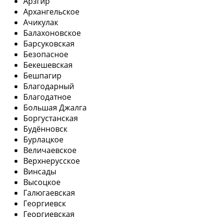
Арзгир
Архангельское
Ачикулак
Балахоновское
Барсуковская
Безопасное
Бекешевская
Бешпагир
Благодарный
Благодатное
Большая Джалга
Боргустанская
Будённовск
Бурлацкое
Величаевское
Верхнерусское
Винсады
Высоцкое
Галюгаевская
Георгиевск
Георгиевская