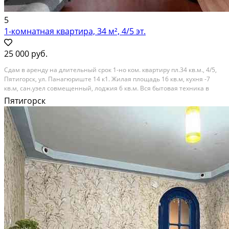
5
1-комнатная квартира, 34 м², 4/5 эт.
25 000 руб.
Сдам в аренду на длительный срок 1-но ком. квартиру пл.34 кв.м., 4/5,
Пятигорск, ул. Панагюриште 14 к1. Жилая площадь 16 кв.м, кухня -7
кв.м, сан.узел совмещенный, лоджия 6 кв.м. Вся бытовая техника в
наличии (телевизор, холодильник, стиральная машина, пылесос),
Пятигорск
кондиционер. Рядом вся...
Аренда на длительный срок; Общая площадь: 34 м²; Бытовая техника:
Плита, Холодильник, Стиральная машина, Фен, Утюг; Комиссия: 100%;
Залог: 1 месяц