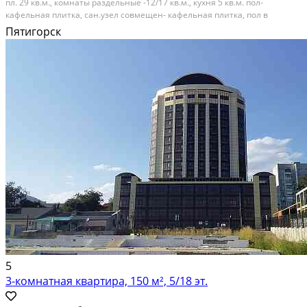
пл. 29 кв.м., комнаты раздельные -12/17 кв.м., кухня 5 кв.м. пол-
кафельная плитка, сан.узел совмещен- кафельная плитка, пол в
комнатах линолеум, окна стеклопакет, открытый балкон,
Пятигорск
металлическая дверь, домофон, цент города,...
Вторичка; Кирпичный дом; Общая площадь: 42 м²; Площадь кухни: 5 м²;
Жилая площадь: 29 м²
5
3-комнатная квартира, 150 м², 5/18 эт.