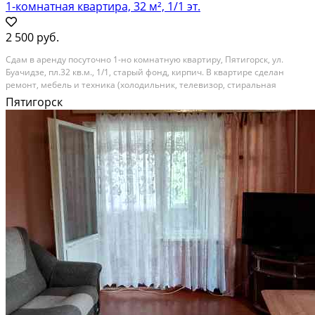
1-комнатная квартира, 32 м², 1/1 эт.
2 500 руб.
Сдам в аренду посуточно 1-но комнатную квартиру, Пятигорск, ул.
Буачидзе, пл.32 кв.м., 1/1, старый фонд, кирпич. В квартире сделан
ремонт, мебель и техника (холодильник, телевизор, стиральная
машина), стоянка для автомобиля. В шаговой доступности находятся
Пятигорск
Нижний рынок, Верхний рынок, Курортная...
Посуточная аренда; Общая площадь: 32 м²; Бытовая техника: Плита,
Микроволновка, Холодильник, Стиральная машина, Фен, Утюг