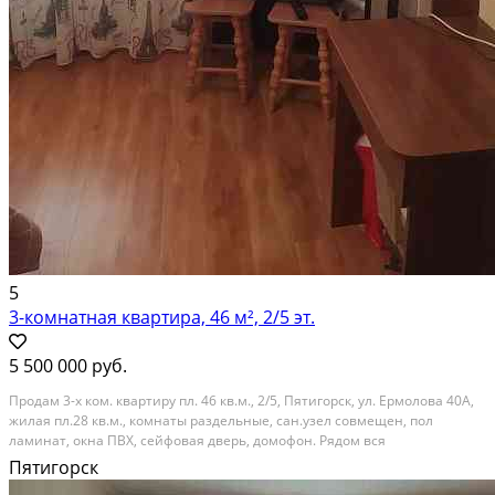
5
3-комнатная квартира, 46 м², 2/5 эт.
5 500 000 руб.
Продам 3-х ком. квартиру пл. 46 кв.м., 2/5, Пятигорск, ул. Ермолова 40А,
жилая пл.28 кв.м., комнаты раздельные, сан.узел совмещен, пол
ламинат, окна ПВХ, сейфовая дверь, домофон. Рядом вся
инфраструктура, магазины, транспорт, школа, дет.сад. Цена: 5500000
Пятигорск
рублей