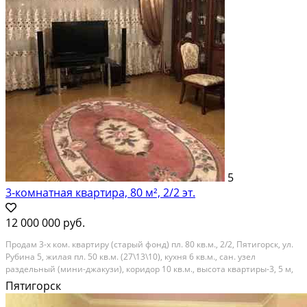
5
3-комнатная квартира, 80 м², 2/2 эт.
12 000 000 руб.
Продам 3-х ком. квартиру (старый фонд) пл. 80 кв.м., 2/2, Пятигорск, ул.
Рубина 5, жилая пл. 50 кв.м. (27\13\10), кухня 6 кв.м., сан. узел
раздельный (мини-джакузи), коридор 10 кв.м., высота квартиры-3, 5 м,
отдельный вход, пол ламинат -линолеум, окна ПВХ, металлическая
Пятигорск
дверь. Центр города, рядом...