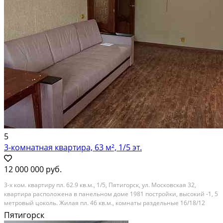
5
3-комнатная квартира, 63 м², 1/5 эт.
12 000 000 руб.
3-х ком. квартиру пл. 62.9 кв.м., 1/5, Пятигорск, ул. Московская 32,
квартира расположена в панельном доме 1981 постройки, высокий -1, 5
метровый цоколь. Жилая пл. 46 кв.м., комнаты раздельные 16/18/12
кв.м., теплые полы, покрытие полов в квартире -ламинат, ковролин,
Пятигорск
кафель, подвесные потолки,...