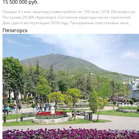
15 500 000 руб.
Продам 3-х ком. квартиру (новостройка) пл. 150 кв.м., 5/18, Пятигорск ул.
Пастухова 20 (ЖК «Кругозор»). Состояние квартиры-после строителей.
Дом сдан в эксплуатацию 2018 году. Панорамные пластиковые окна,
два балкона, две закрытые панорамные лоджии, жилая площадь 120
Пятигорск
кв.м., комнаты раздельные пл....
Новостройка (ЖК Кругозор); Продает: Посредник; Кирпичный дом;
Общая площадь: 150 м²; Площадь кухни: 18 м²; Жилая площадь: 18 м²