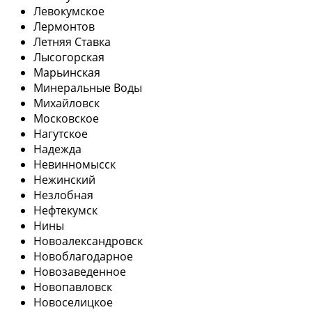
Левокумское
Лермонтов
Летняя Ставка
Лысогорская
Марьинская
Минеральные Воды
Михайловск
Московское
Нагутское
Надежда
Невинномысск
Нежинский
Незлобная
Нефтекумск
Нины
Новоалександровск
Новоблагодарное
Новозаведенное
Новопавловск
Новоселицкое