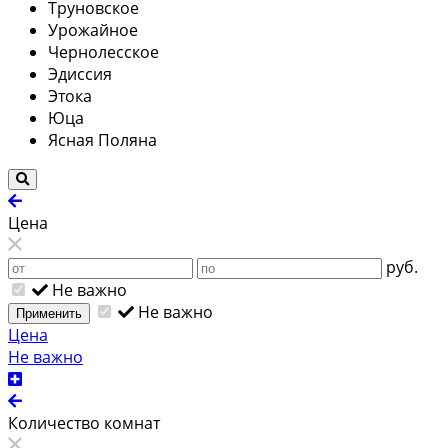
Труновское
Урожайное
Чернолесское
Эдиссия
Этока
Юца
Ясная Поляна
Цена
руб.
Не важно
Не важно
Применить
Цена
Не важно
Количество комнат