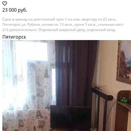
23 000 руб.
Сдам в аренду на длительный срок 1-но ком. квартиру пл.22 кв.м.,
Пятигорск, ул. Рубина, жилая пл. 13 кв.м., кухня 5 кв.м., спальных мест
2+2 дополнительно. Отдельный закрытый двор, отдельный вход,
стоянка наземная на придомовой территории. Квартира расположены
Пятигорск
в 3 минутах ходьбы от центра города...
Аренда на длительный срок; Общая площадь: 21 м²; Бытовая техника:
Плита, Холодильник, Стиральная машина, Фен; Комиссия: 100%; Залог:
Без залога