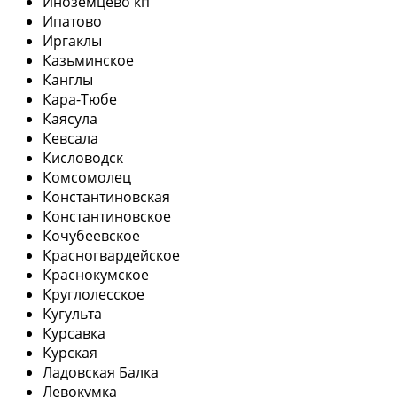
Иноземцево кп
Ипатово
Иргаклы
Казьминское
Канглы
Кара-Тюбе
Каясула
Кевсала
Кисловодск
Комсомолец
Константиновская
Константиновское
Кочубеевское
Красногвардейское
Краснокумское
Круглолесское
Кугульта
Курсавка
Курская
Ладовская Балка
Левокумка