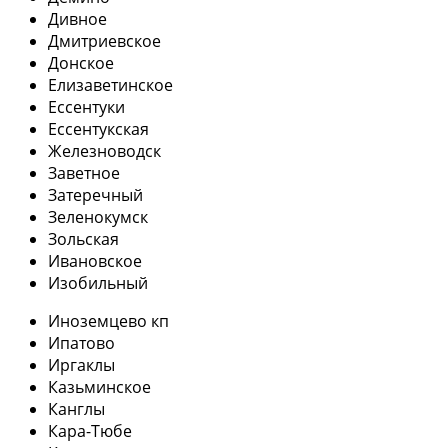
Дивное
Дмитриевское
Донское
Елизаветинское
Ессентуки
Ессентукская
Железноводск
Заветное
Затеречный
Зеленокумск
Зольская
Ивановское
Изобильный
Иноземцево кп
Ипатово
Иргаклы
Казьминское
Канглы
Кара-Тюбе