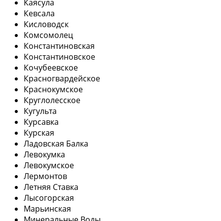
Каясула
Кевсала
Кисловодск
Комсомолец
Константиновская
Константиновское
Кочубеевское
Красногвардейское
Краснокумское
Круглолесское
Кугульта
Курсавка
Курская
Ладовская Балка
Левокумка
Левокумское
Лермонтов
Летняя Ставка
Лысогорская
Марьинская
Минеральные Воды