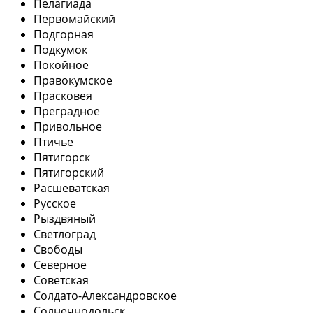
Пелагиада
Первомайский
Подгорная
Подкумок
Покойное
Правокумское
Прасковея
Преградное
Привольное
Птичье
Пятигорск
Пятигорский
Расшеватская
Русское
Рыздвяный
Светлоград
Свободы
Северное
Советская
Солдато-Александровское
Солнечнодольск