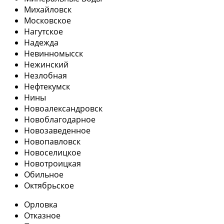
Михайловск
Московское
Нагутское
Надежда
Невинномысск
Нежинский
Незлобная
Нефтекумск
Нины
Новоалександровск
Новоблагодарное
Новозаведенное
Новопавловск
Новоселицкое
Новотроицкая
Обильное
Октябрьское
Орловка
Отказное