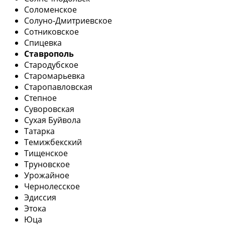
Соломенское
Солуно-Дмитриевское
Сотниковское
Спицевка
Ставрополь
Стародубское
Старомарьевка
Старопавловская
Степное
Суворовская
Сухая Буйвола
Татарка
Темижбекский
Тищенское
Труновское
Урожайное
Чернолесское
Эдиссия
Этока
Юца