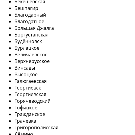
Бекешевская
Бешпагир
Благодарный
Благодатное
Большая Джалга
Боргустанская
Будённовск
Бурлацкое
Величаевское
Верхнерусское
Винсады
Высоцкое
Галюгаевская
Георгиевск
Георгиевская
Горячеводский
Гофицкое
Гражданское
Грачевка
Григорополисская
Дёмино