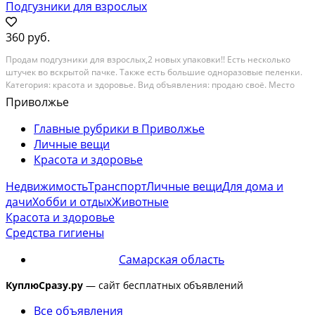
Подгузники для взрослых
360 руб.
Продам подгузники для взрослых,2 новых упаковки!! Есть несколько
штучек во вскрытой пачке. Также есть большие одноразовые пеленки.
Категория: красота и здоровье. Вид объявления: продаю своё. Место
сделки: село , самарская область, приволжье
Приволжье
Главные рубрики в Приволжье
Личные вещи
Красота и здоровье
Недвижимость
Транспорт
Личные вещи
Для дома и
дачи
Хобби и отдых
Животные
Красота и здоровье
Средства гигиены
Самарская область
КуплюСразу.ру
— сайт бесплатных объявлений
Все объявления