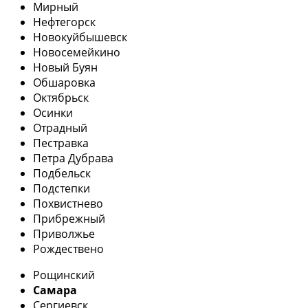
Мирный
Нефтегорск
Новокуйбышевск
Новосемейкино
Новый Буян
Обшаровка
Октябрьск
Осинки
Отрадный
Пестравка
Петра Дубрава
Подбельск
Подстепки
Похвистнево
Прибрежный
Приволжье
Рождествено
Рощинский
Самара
Сергиевск