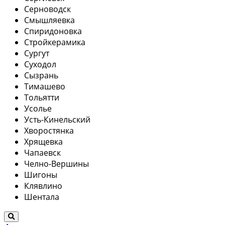
Серноводск
Смышляевка
Спиридоновка
Стройкерамика
Сургут
Суходол
Сызрань
Тимашево
Тольятти
Усолье
Усть-Кинельский
Хворостянка
Хрящевка
Чапаевск
Челно-Вершины
Шигоны
Клявлино
Шентала