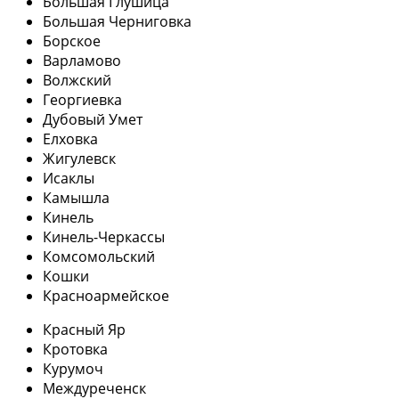
Большая Глушица
Большая Черниговка
Борское
Варламово
Волжский
Георгиевка
Дубовый Умет
Елховка
Жигулевск
Исаклы
Камышла
Кинель
Кинель-Черкассы
Комсомольский
Кошки
Красноармейское
Красный Яр
Кротовка
Курумоч
Междуреченск