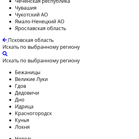
Чеченская республика
Чувашия
Чукотский АО
Ямало-Ненецкий АО
Ярославская область
Псковская область
Искать по выбранному региону
Искать по выбранному региону
Бежаницы
Великие Луки
Гдов
Дедовичи
Дно
Идрица
Красногородск
Кунья
Локня
Невель