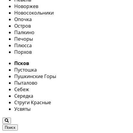
Новоржев
Новосокольники
Опочка
Остров
Палкино
Печоры
Плюсса
Порхов
Псков
Пустошка
Пушкинские Горы
Пыталово
Себеж
Середка
Струги Красные
Усвяты
Поиск