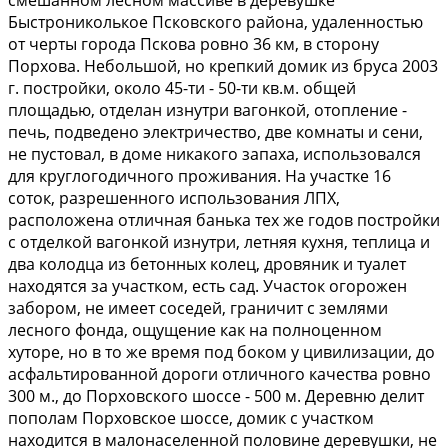
Быстрониколькое Псковского района, удаленностью
от черты города Пскова ровно 36 км, в сторону
Порхова. Небольшой, но крепкий домик из бруса 2003
г. постройки, около 45-ти - 50-ти кв.м. общей
площадью, отделан изнутри вагонкой, отопление -
печь, подведено электричество, две комнаты и сени,
не пустовал, в доме никакого запаха, использовался
для круглогодичного проживания. На участке 16
соток, разрешенного использования ЛПХ,
расположена отличная банька тех же годов постройки
с отделкой вагонкой изнутри, летняя кухня, теплица и
два колодца из бетонных колец, дровяник и туалет
находятся за участком, есть сад. Участок огорожен
забором, не имеет соседей, граничит с землями
лесного фонда, ощущение как на полноценном
хуторе, но в то же время под боком у цивилизации, до
асфальтированной дороги отличного качества ровно
300 м., до Порховского шоссе - 500 м. Деревню делит
пополам Порховское шоссе, домик с участком
находится в малонаселенной половине деревушки, не