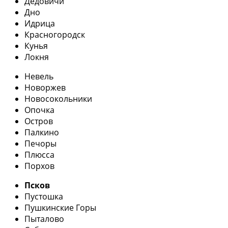
Дедовичи
Дно
Идрица
Красногородск
Кунья
Локня
Невель
Новоржев
Новосокольники
Опочка
Остров
Палкино
Печоры
Плюсса
Порхов
Псков
Пустошка
Пушкинские Горы
Пыталово