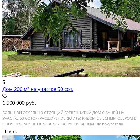
ЛПХ...
Расстояние до города (км): < 10; Этажей в доме: 1; Материал стен дома:
Бревно
5
Дом 200 м² на участке 50 сот.
6 500 000 руб.
БОЛЬШОЙ ОТДЕЛЬНО СТОЯЩИЙ БРЕВЕНЧАТЫЙ ДОМ С БАНЕЙ НА
УЧАСТКЕ 50 СОТОК (РАСШИРЕНИЕ ДО 7 Га) РЯДОМ С ЛЕСНЫМ ОЗЕРОМ В
ОПОЧЕЦКОМ Р-НЕ ПСКОВСКОЙ ОБЛАСТИ. Вниманию покупателя
предлагается большой добротный отдельно стоящий двухэтажный
Псков
рубленный дом со всеми удобствами и с бревенчатой баней без...