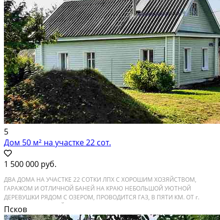
5
Дом 50 м² на участке 22 сот.
1 500 000 руб.
ДВА ДОМА НА УЧАСТКЕ 22 СОТКИ ЛПХ С ХОРОШИМ ХОЗЯЙСТВОМ,
ГАРАЖОМ И ОТЛИЧНОЙ БАНЕЙ НА КРАЮ НЕБОЛЬШОЙ УЮТНОЙ
ДЕРЕВУШКИ РЯДОМ С ОЗЕРОМ, ПРОВОДИТСЯ ГАЗ, В ПЯТИ КМ. ОТ г.
НЕВЕЛЬ ПСКОВСКОЙ ОБЛАСТИ. Продается два дома с гаражом, сараем,
Псков
хорошей баней на уютном и ухоженном земельном участке 22 сотки