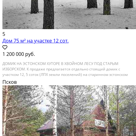
5
Дом 75 м² на участке 12 сот.
1 200 000 руб.
ДОМИК НА ЭСТОНСКОМ ХУТОРЕ В ХВОЙНОМ ЛЕСУ ПОД СТАРЫМ
ИЗБОРСКОМ. К продаже предлагается отдельно стоящий домик с
участком 12, 5 соток (ЛПХ земли поселений) на старинном эстонском
хуторе, на сказочно красивой и крайне уютной лесной поляне под
Псков
Старым Изборском. ИМЕЕТСЯ ВЫБОР УЧАСТКОВ ХУТОРНОГО ТИПА....
Расстояние до города (км): < 10; Этажей в доме: 1; Материал стен дома:
Бревно