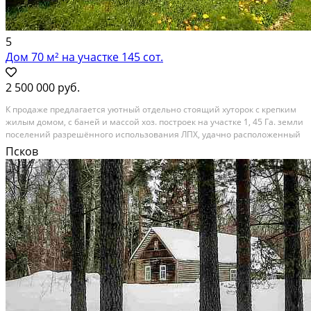
5
Дом 70 м² на участке 145 сот.
2 500 000 руб.
К продаже предлагается уютный отдельно стоящий хуторок с крепким
жилым домом, с баней и массой хоз. построек на участке 1, 45 Га. земли
поселений разрешённого использования ЛПХ, удачно расположенный
в охраняемой приграничной зоне, на отделённой лесополосой от
Псков
Рижского шоссе территории деревни...
Расстояние до города (км): 20-29; Этажей в доме: 1; Материал стен дома:
Бревно