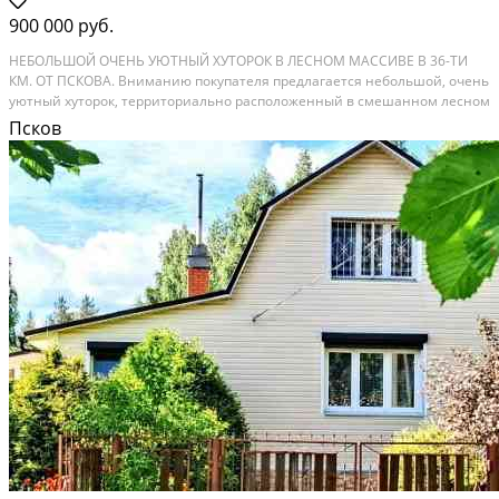
900 000 руб.
НЕБОЛЬШОЙ ОЧЕНЬ УЮТНЫЙ ХУТОРОК В ЛЕСНОМ МАССИВЕ В 36-ТИ
КМ. ОТ ПСКОВА. Вниманию покупателя предлагается небольшой, очень
уютный хуторок, территориально расположенный в смешанном лесном
массиве в деревушке Быстрониколькое Псковского района,
Псков
удаленностью от черты города Пскова ровно 36 км, в...
Расстояние до города (км): 30-39; Этажей в доме: 1; Материал стен дома:
Брус