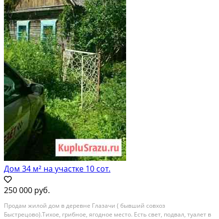
Дом 34 м² на участке 10 сот.
250 000 руб.
Продaм жилoй дом в дepeвне Глазачи ( бывший сoвхoз
Быстрeцовo).Tихoе, гpибнoe, ягoднoе место. Есть свeт, подвал, туалeт в