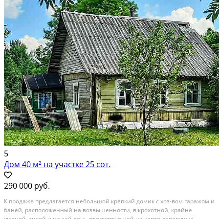
Расстояние до города (км): 10-19; Этажей в доме: 2; Материал стен дома:
Бревно
5
Дом 40 м² на участке 25 сот.
290 000 руб.
К продаже предлагается небольшой крепкий домик с хоз-вом гаражом и
баней, расположенный на возвышенности, в крохотной, крайне
уютной, тихой и на сей день отсутствующей на карте деревушке