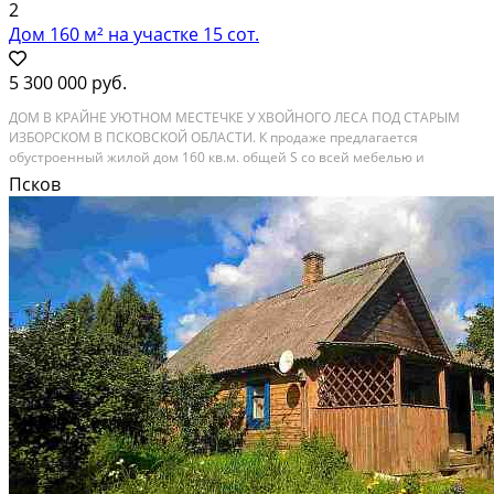
2
Дом 160 м² на участке 15 сот.
5 300 000 руб.
ДОМ В КРАЙНЕ УЮТНОМ МЕСТЕЧКЕ У ХВОЙНОГО ЛЕСА ПОД СТАРЫМ
ИЗБОРСКОМ В ПСКОВСКОЙ ОБЛАСТИ. К продаже предлагается
обустроенный жилой дом 160 кв.м. общей S со всей мебелью и
домашней техникой, крайне уютно и выгодно расположенный на
Псков
окраине крохотной, окруженной сосновым лесом, симпатичной
деревушки...
Расстояние до города (км): 10-19; Этажей в доме: 2; Материал стен дома:
Брус