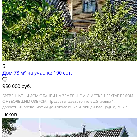
5
Дом 78 м² на участке 100 сот.
950 000 руб.
БРЕВЕНЧАТЫЙ ДОМ С БАНЕЙ НА ЗЕМЕЛЬНОМ УЧАСТКЕ 1 ГЕКТАР РЯДОМ
С НЕБОЛЬШИМ ОЗЕРОМ. Продается достаточно ещё крепкий,
добротный бревенчатый дом около 80 кв.м. общей площадью, 70-х г.
постройки, выгодно и интересно расположенный на земельном участке
Псков
1 гектар, на отдельной, обрамленной хвойной...
Расстояние до города (км): 40-49; Этажей в доме: 1; Материал стен дома:
Бревно