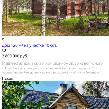
5
Дом 120 м² на участке 10 сот.
2 800 000 руб.
БРЕВЕНЧАТЫЙ ДОМ В СКАЗОЧНОМ ХВОЙНОМ ЛЕСУ У ЖИВОПИСНОГО
ОЗЕРА. К продаже предлагается большой бревенчатый дом 2015 г.
постройки, крайне уютно и удачно расположенный на небольшом
высоком земельном участке площадью 10 соток в смешанном,
Псков
преимущественно хвойном лесу у живописного озера с...
Расстояние до города (км): 40-49; Этажей в доме: 2; Материал стен дома:
Бревно