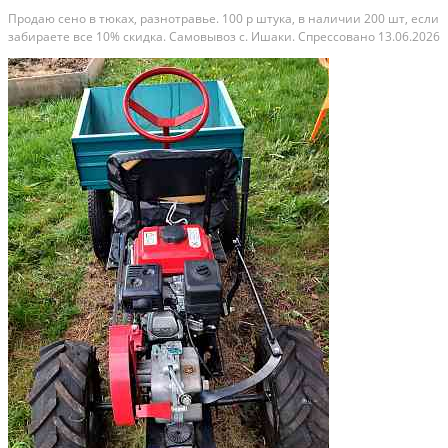
Продаю сено в тюках, разнотравье. 100 р штука, в наличии 200 шт, если
забираете все 10% скидка. Самовывоз с. Ишаки. Спрессовано 13.06.2026