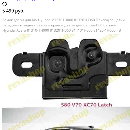
5 499 руб.
Замок двери для Kia-Hyundai 813101H000 813201H060 Привод защелки
передней и задней левой и правой двери для Kia Ceed ED Carnival
Hyundai Azera 81310-1H000 813201H060 814101H000 81420-1H000 • В
наличии на левую переднюю сторону, аналог, реплика отличного
качества · На остальные двери под заказ ·...