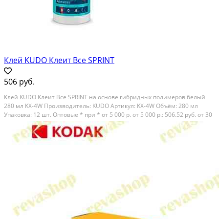
Клей KUDO Клеит Все SPRINT
506 руб.
Клей KUDO Клеит Все SPRINT на основе гибридных полимеров белый
280 мл KX-4W Производитель: KUDO Артикул: KX-4W Объём: 280 мл
Упаковка: 12 шт. Оптовые * при * от 5 000 р. от 5 000 р.: 506.52 руб. от 30
000 р.: 487.76 руб. от 60 000 р.: 469.00 руб