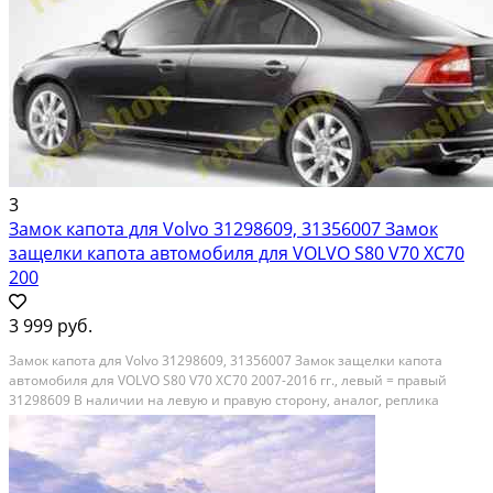
3
Замок капота для Volvo 31298609, 31356007 Замок
защелки капота автомобиля для VOLVO S80 V70 XC70
200
3 999 руб.
Замок капота для Volvo 31298609, 31356007 Замок защелки капота
автомобиля для VOLVO S80 V70 XC70 2007-2016 гг., левый = правый
31298609 В наличии на левую и правую сторону, аналог, реплика
отличного качества 31298609, 31356007 · Уточняйте у менеджера
Защелка капота, механизм крепления в сборе...