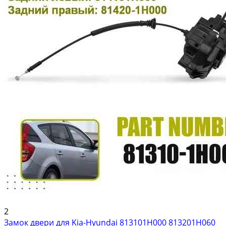
2
Замок двери для Kia-Hyundai 813101H000 813201H060