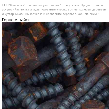
ООО “Кочевник” - расчистка участков от 1 га под ключ. Предоставляем
услуги: • Расчистка и мульчирование участков от мелколесья, деревьев
и кустарников • Выкорчевка и дробление деревьев, корней, пней •
Измельчение ДКР, порубочных остатков • Санитарная чистка леса •
Горно-Алтайск
Вырубка под ЛЭП • Расчистка...