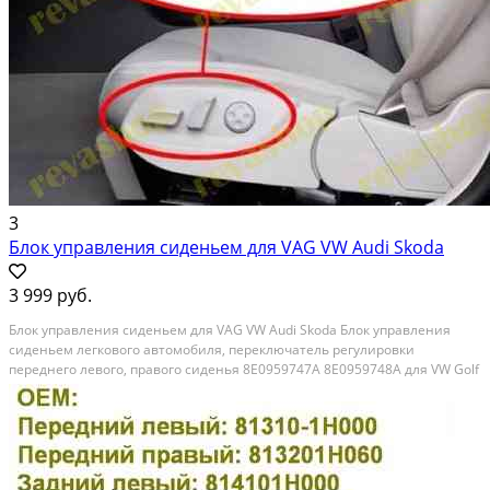
3
Блок управления сиденьем для VAG VW Audi Skoda
3 999 руб.
Блок управления сиденьем для VAG VW Audi Skoda Блок управления
сиденьем легкового автомобиля, переключатель регулировки
переднего левого, правого сиденья 8E0959747A 8E0959748A для VW Golf
MK5 Passat B6 Bora Audi A3 A4 S4 A6 S6 • Цена указана за один блок
управления сиденьем легкового автомобиля....