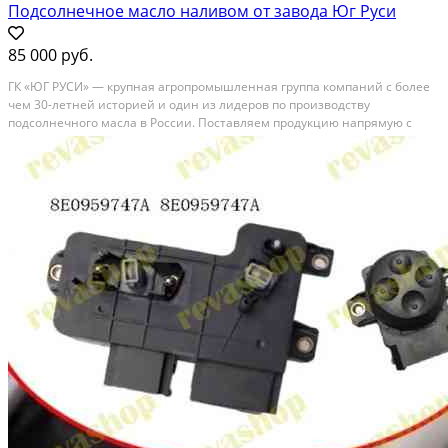
Подсолнечное масло наливом от завода Юг Руси
85 000 руб.
ГК «ЮГ РУСИ» — крупная агропромышленная группа компаний с более
чем 30-летней историей и один из лидеров по производству
подсолнечного масла в России. Поставляем продукцию напрямую с
завода без посредников, гарантируя стабильные объёмы, прозрачные
условия и контроль качества на каждом этапе....