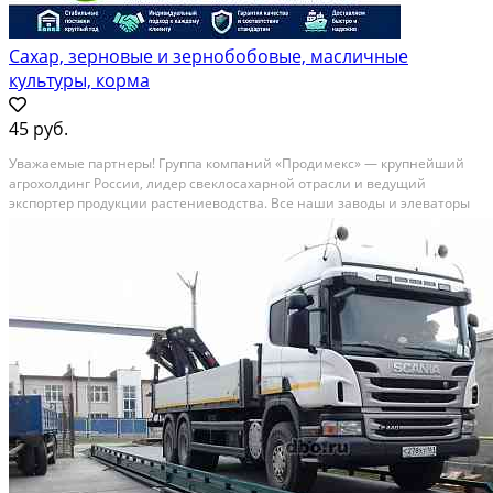
Сахар, зерновые и зернобобовые, масличные
культуры, корма
45 руб.
Уважаемые партнеры! Группа компаний «Продимекс» — крупнейший
агрохолдинг России, лидер свеклосахарной отрасли и ведущий
экспортер продукции растениеводства. Все наши заводы и элеваторы
внесены в реестр экспортеров ФГИС «Цербер» и аккредитованы
Россельхознадзором для поставок на внешние рынки....