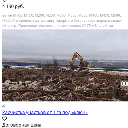
4 150 руб.
Бетон М100, М150, М200, М250, М300, М300, М350, М400, М450, М500,
М600 Мы предлагаем поставку товарного бетона и растворов на ваши
объекты. Производительность нашего завода 60-70 м3/час. У нас
собственная лаборатория для проведения испытаний и проверки
качества бетона. Есть все сертификаты на...
4
Расчистка участков от 1 га под «ключ»
Договорная цена