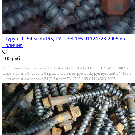
Шуруп ЦП54 м24х195, ТУ 1293-165-01124323-2005 из
наличия
100 руб.
Железнодорожный шуруп ЦП-54 м24х195 ТУ 1293-165-01124323-2005 с
шестигранной головкой предлагаем к отгрузке. Шуруп путевой 24х195 с
шестигранной головкой ЦП-54 гост ТУ 1293-165-01124323-2005,
является составным компонентом рельсовых скреплений верхнего
строения пути типа ЖБР 65, применяемых на...