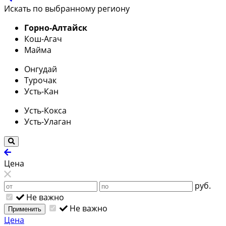
Искать по выбранному региону
Горно-Алтайск
Кош-Агач
Майма
Онгудай
Турочак
Усть-Кан
Усть-Кокса
Усть-Улаган
Цена
руб.
Не важно
Не важно
Применить
Цена