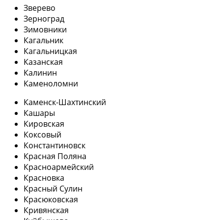
Зверево
Зерноград
Зимовники
Кагальник
Кагальницкая
Казанская
Калинин
Каменоломни
Каменск-Шахтинский
Кашары
Кировская
Коксовый
Константиновск
Красная Поляна
Красноармейский
Красновка
Красный Сулин
Красюковская
Кривянская