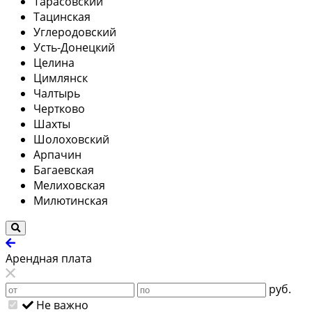
Тарасовский
Тацинская
Углеродовский
Усть-Донецкий
Целина
Цимлянск
Чалтырь
Чертково
Шахты
Шолоховский
Арпачин
Багаевская
Мелиховская
Милютинская
Арендная плата
руб.
Не важно