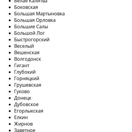
Белая Калитва
Боковская
Большая Мартыновка
Большая Орловка
Большие Салы
Большой Лог
Быстрогорский
Веселый
Вешенская
Волгодонск
Гигант
Глубокий
Горняцкий
Грушевская
Гуково
Донецк
Дубовское
Егорлыкская
Елкин
Жирнов
Заветное