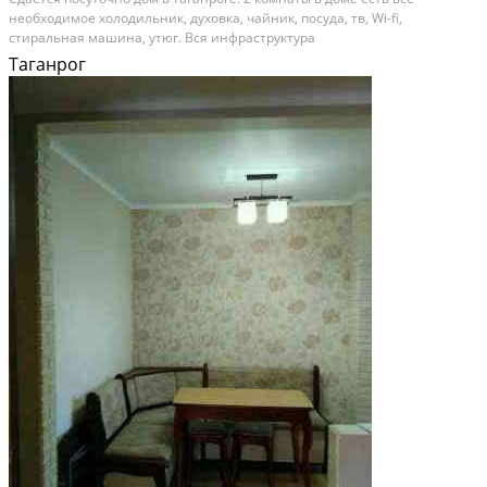
необходимое холодильник, духовка, чайник, посуда, тв, Wi-fi,
стиральная машина, утюг. Вся инфраструктура
рядом,парк,аквапарк,каток. Дом сдается для празднований.мангал во
Таганрог
дворе.летом стоимость 1500 до 7 человек.
Расстояние до города (км): В черте города; Этажей в доме: 1; Материал
стен дома: Кирпич