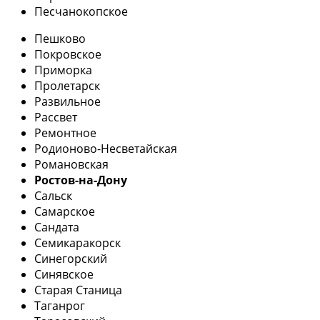
Песчанокопское
Пешково
Покровское
Приморка
Пролетарск
Развильное
Рассвет
Ремонтное
Родионово-Несветайская
Романовская
Ростов-на-Дону
Сальск
Самарское
Сандата
Семикаракорск
Синегорский
Синявское
Старая Станица
Таганрог