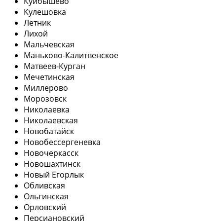
Куйбышево
Кулешовка
Летник
Лихой
Мальчевская
Маньково-Калитвенское
Матвеев-Курган
Мечетинская
Миллерово
Морозовск
Николаевка
Николаевская
Новобатайск
Новобессергеневка
Новочеркасск
Новошахтинск
Новый Егорлык
Обливская
Ольгинская
Орловский
Персиановский