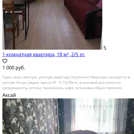
5
1-комнатная квартира, 18 м², 2/5 эт.
1 000 руб.
Сдам свою светлую, уютную квартиру посуточно! Квартира находится в
центре Аксая, рядом трасса М - 4, ТЦ Мега, в шаговой доступности
супермаркеты, аптеки, банкоматы, кафе, остановка общественного
транспорта. Во дворе стоянка для автомобилей. Доступно для гостей:
Аксай
удобный диван-кровать, новое...
Посуточная аренда; Общая площадь: 18 м²; Бытовая техника: Плита,
Холодильник, Стиральная машина, Фен, Утюг