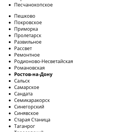
Песчанокопское
Пешково
Покровское
Приморка
Пролетарск
Развильное
Рассвет
Ремонтное
Родионово-Несветайская
Романовская
Ростов-на-Дону
Сальск
Самарское
Сандата
Семикаракорск
Синегорский
Синявское
Старая Станица
Таганрог