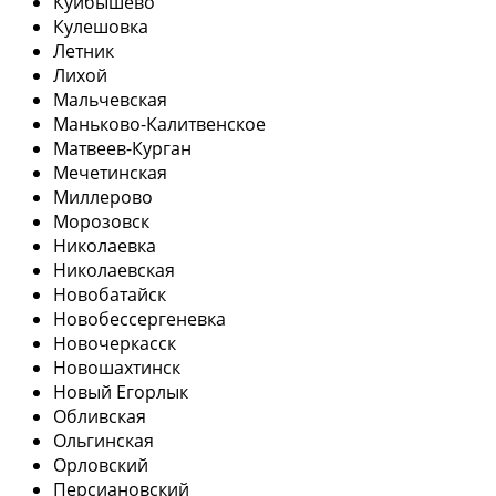
Куйбышево
Кулешовка
Летник
Лихой
Мальчевская
Маньково-Калитвенское
Матвеев-Курган
Мечетинская
Миллерово
Морозовск
Николаевка
Николаевская
Новобатайск
Новобессергеневка
Новочеркасск
Новошахтинск
Новый Егорлык
Обливская
Ольгинская
Орловский
Персиановский