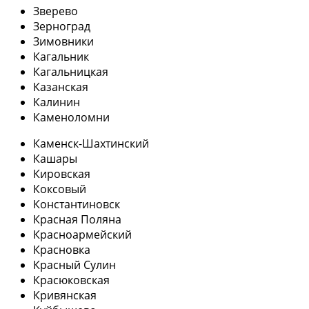
Зверево
Зерноград
Зимовники
Кагальник
Кагальницкая
Казанская
Калинин
Каменоломни
Каменск-Шахтинский
Кашары
Кировская
Коксовый
Константиновск
Красная Поляна
Красноармейский
Красновка
Красный Сулин
Красюковская
Кривянская