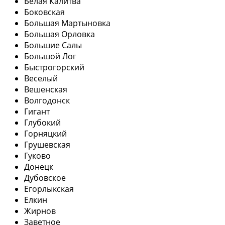
Белая Калитва
Боковская
Большая Мартыновка
Большая Орловка
Большие Салы
Большой Лог
Быстрогорский
Веселый
Вешенская
Волгодонск
Гигант
Глубокий
Горняцкий
Грушевская
Гуково
Донецк
Дубовское
Егорлыкская
Елкин
Жирнов
Заветное