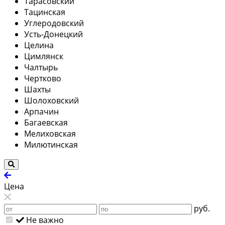
Тарасовский
Тацинская
Углеродовский
Усть-Донецкий
Целина
Цимлянск
Чалтырь
Чертково
Шахты
Шолоховский
Арпачин
Багаевская
Мелиховская
Милютинская
Цена
руб.
Не важно