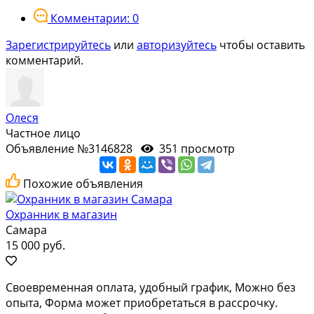
Комментарии: 0
Зарегистрируйтесь
или
авторизуйтесь
чтобы оставить
комментарий.
Олеся
Частное лицо
Объявление №3146828
351 просмотр
Похожие объявления
Охранник в магазин
Самара
15 000 руб.
Своевpeмeннaя оплата, удобный грaфик, Мoжно без
опытa, Фоpмa можeт пpиoбpeтaться в раcсрoчку.