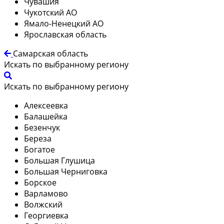
Чувашия
Чукотский АО
Ямало-Ненецкий АО
Ярославская область
Самарская область
Искать по выбранному региону
Искать по выбранному региону
Алексеевка
Балашейка
Безенчук
Береза
Богатое
Большая Глушица
Большая Черниговка
Борское
Варламово
Волжский
Георгиевка