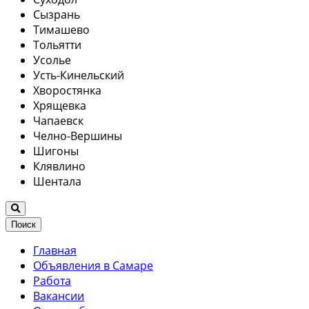
Сызрань
Тимашево
Тольятти
Усолье
Усть-Кинельский
Хворостянка
Хрящевка
Чапаевск
Челно-Вершины
Шигоны
Клявлино
Шентала
Поиск
Главная
Объявления в Самаре
Работа
Вакансии