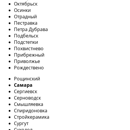
Октябрьск
Осинки
Отрадный
Пестравка
Петра Дубрава
Подбельск
Подстепки
Похвистнево
Прибрежный
Приволжье
Рождествено
Рощинский
Самара
Сергиевск
Серноводск
Смышляевка
Спиридоновка
Стройкерамика
Сургут
Суходол