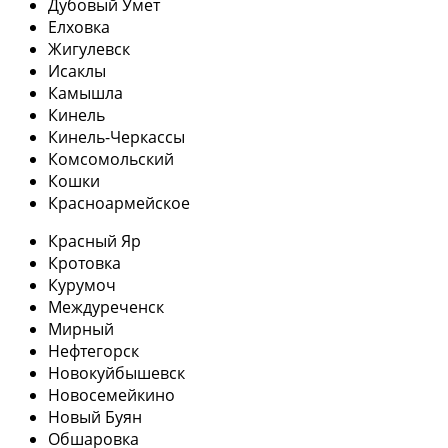
Дубовый Умет
Елховка
Жигулевск
Исаклы
Камышла
Кинель
Кинель-Черкассы
Комсомольский
Кошки
Красноармейское
Красный Яр
Кротовка
Курумоч
Междуреченск
Мирный
Нефтегорск
Новокуйбышевск
Новосемейкино
Новый Буян
Обшаровка