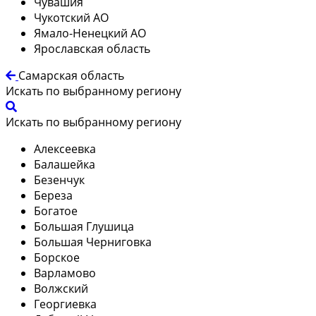
Чувашия
Чукотский АО
Ямало-Ненецкий АО
Ярославская область
Самарская область
Искать по выбранному региону
Искать по выбранному региону
Алексеевка
Балашейка
Безенчук
Береза
Богатое
Большая Глушица
Большая Черниговка
Борское
Варламово
Волжский
Георгиевка