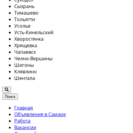
Сызрань
Тимашево
Тольятти
Усолье
Усть-Кинельский
Хворостянка
Хрящевка
Чапаевск
Челно-Вершины
Шигоны
Клявлино
Шентала
Поиск
Главная
Объявления в Самаре
Работа
Вакансии