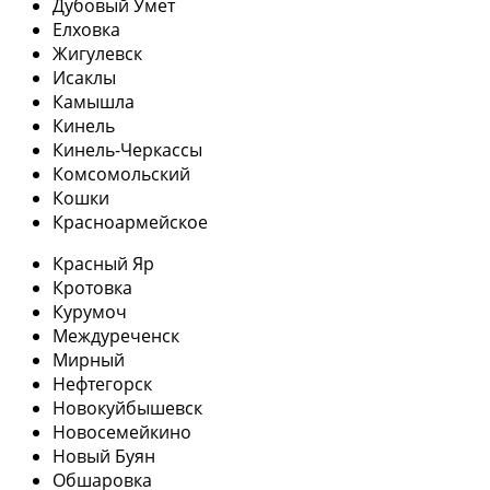
Дубовый Умет
Елховка
Жигулевск
Исаклы
Камышла
Кинель
Кинель-Черкассы
Комсомольский
Кошки
Красноармейское
Красный Яр
Кротовка
Курумоч
Междуреченск
Мирный
Нефтегорск
Новокуйбышевск
Новосемейкино
Новый Буян
Обшаровка