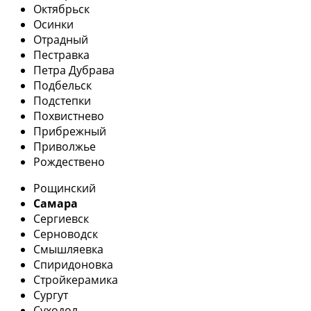
Октябрьск
Осинки
Отрадный
Пестравка
Петра Дубрава
Подбельск
Подстепки
Похвистнево
Прибрежный
Приволжье
Рождествено
Рощинский
Самара
Сергиевск
Серноводск
Смышляевка
Спиридоновка
Стройкерамика
Сургут
Суходол