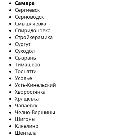
Самара
Сергиевск
Серноводск
Смышляевка
Спиридоновка
Стройкерамика
Сургут
Суходол
Сызрань
Тимашево
Тольятти
Усолье
Усть-Кинельский
Хворостянка
Хрящевка
Чапаевск
Челно-Вершины
Шигоны
Клявлино
Шентала