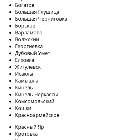
Богатое
Большая Глушица
Большая Черниговка
Борское
Варламово
Волжский
Георгиевка
Дубовый Умет
Елховка
Жигулевск
Исаклы
Камышла
Кинель
Кинель-Черкассы
Комсомольский
Кошки
Красноармейское
Красный Яр
Кротовка