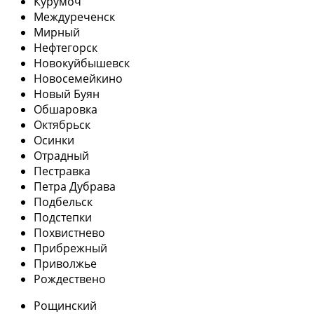
Курумоч
Междуреченск
Мирный
Нефтегорск
Новокуйбышевск
Новосемейкино
Новый Буян
Обшаровка
Октябрьск
Осинки
Отрадный
Пестравка
Петра Дубрава
Подбельск
Подстепки
Похвистнево
Прибрежный
Приволжье
Рождествено
Рощинский