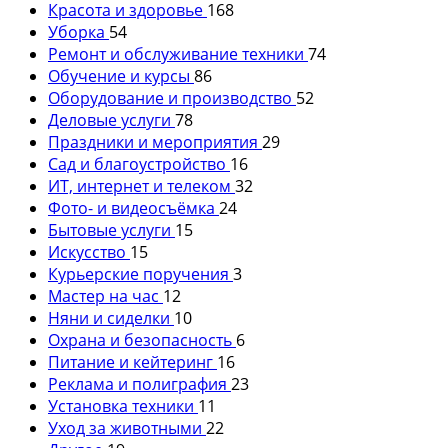
Красота и здоровье
168
Уборка
54
Ремонт и обслуживание техники
74
Обучение и курсы
86
Оборудование и производство
52
Деловые услуги
78
Праздники и мероприятия
29
Сад и благоустройство
16
ИТ, интернет и телеком
32
Фото- и видеосъёмка
24
Бытовые услуги
15
Искусство
15
Курьерские поручения
3
Мастер на час
12
Няни и сиделки
10
Охрана и безопасность
6
Питание и кейтеринг
16
Реклама и полиграфия
23
Установка техники
11
Уход за животными
22