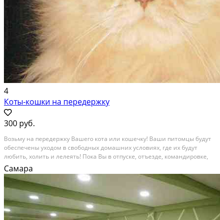
4
Коты-кошки на передержку
300 руб.
Возьму на передержку Вашего кота или кошечку! Ваши питомцы будут
обеспечены уходом в свободных домашних условиях, где их будут
любить, холить и лелеять! Пока Вы в отпуске, отъезде, командировке,
можете оставить своего питомца у меня. Единовременно беру только
Самара
одного питомца в квартиру, т.е. с...