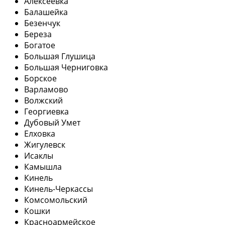
Алексеевка
Балашейка
Безенчук
Береза
Богатое
Большая Глушица
Большая Черниговка
Борское
Варламово
Волжский
Георгиевка
Дубовый Умет
Елховка
Жигулевск
Исаклы
Камышла
Кинель
Кинель-Черкассы
Комсомольский
Кошки
Красноармейское