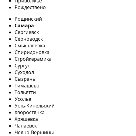
Приволжье
Рождествено
Рощинский
Самара
Сергиевск
Серноводск
Смышляевка
Спиридоновка
Стройкерамика
Сургут
Суходол
Сызрань
Тимашево
Тольятти
Усолье
Усть-Кинельский
Хворостянка
Хрящевка
Чапаевск
Челно-Вершины