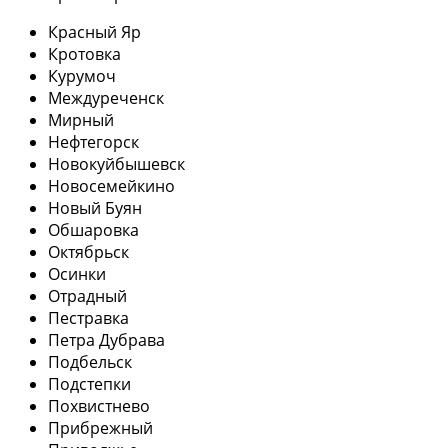
Красный Яр
Кротовка
Курумоч
Междуреченск
Мирный
Нефтегорск
Новокуйбышевск
Новосемейкино
Новый Буян
Обшаровка
Октябрьск
Осинки
Отрадный
Пестравка
Петра Дубрава
Подбельск
Подстепки
Похвистнево
Прибрежный