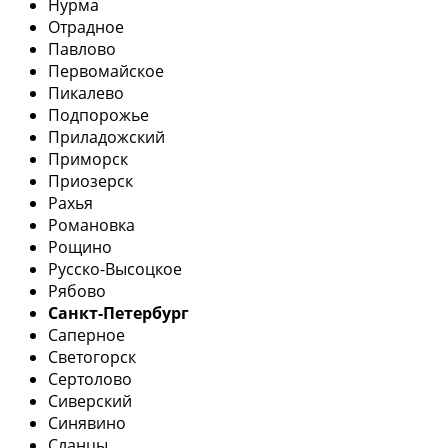
Нурма
Отрадное
Павлово
Первомайское
Пикалево
Подпорожье
Приладожский
Приморск
Приозерск
Рахья
Романовка
Рощино
Русско-Высоцкое
Рябово
Санкт-Петербург
Саперное
Светогорск
Сертолово
Сиверский
Синявино
Сланцы