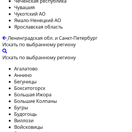
Чеченская республика
Чувашия
Чукотский АО
Ямало-Ненецкий АО
Ярославская область
Ленинградская обл. и Санкт-Петербург
Искать по выбранному региону
Искать по выбранному региону
Агалатово
Аннино
Бегуницы
Бокситогорск
Большая Ижора
Большие Колпаны
Бугры
Будогощь
Виллози
Войсковицы