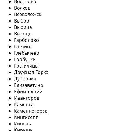
Волосово
Волхов
Всеволожск
Выборг
Вырица
Высоцк
Гарболово
Гатчина
Глебычево
Горбунки
Гостилицы
Дружная Горка
Дубровка
Елизаветино
Ефимовский
Ивангород
Каменка
Каменногорск
Кингисепп
Кипень
Кириши