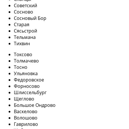
Советский
Сосново
Сосновый Бор
Старая
Сясьстрой
Тельмана
Тихвин
Токсово
Толмачево
Тосно
Ульяновка
Федоровское
Форносово
Шлиссельбург
Щеглово
Большое Ондрово
Васкелово
Волошово
Гаврилово