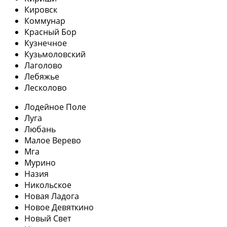
Кировск
Коммунар
Красный Бор
Кузнечное
Кузьмоловский
Лаголово
Лебяжье
Лесколово
Лодейное Поле
Луга
Любань
Малое Верево
Мга
Мурино
Назия
Никольское
Новая Ладога
Новое Девяткино
Новый Свет