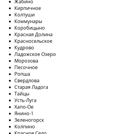
Жабино
Кирпичное
Колтуши
Коммунары
Коробицыно
Красная Долина
Красносельское
Кудрово
Ладожское Озеро
Морозова
Песочное
Ропша
Свердлова
Старая Ладога
Тайцы
Усть-Луга
Хапо-Ое
Янино-1
Зеленогорск
Колпино
Красное Село