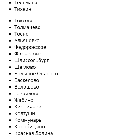
Тельмана
Тихвин
Токсово
Толмачево
Тосно
Ульяновка
Федоровское
Форносово
Шлиссельбург
Щеглово
Большое Ондрово
Васкелово
Волошово
Гаврилово
Жабино
Кирпичное
Колтуши
Коммунары
Коробицыно
Красная Долина