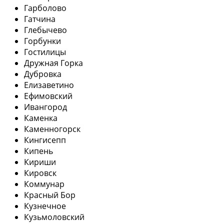
Гарболово
Гатчина
Глебычево
Горбунки
Гостилицы
Дружная Горка
Дубровка
Елизаветино
Ефимовский
Ивангород
Каменка
Каменногорск
Кингисепп
Кипень
Кириши
Кировск
Коммунар
Красный Бор
Кузнечное
Кузьмоловский