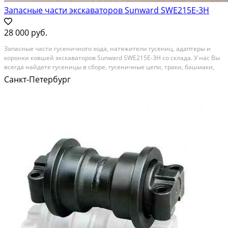
Запасные части экскаваторов Sunward SWE215E-3H
28 000 руб.
Запасные части гусеничного хода, натяжители гусениц, адаптеры и
коронки ковшей экскаваторов Sunward SWE215E-3H со склада. У нас Вы
всегда найдете гусеницы в сборе, гусеничные цепи, траки, башмаки,
поддерживающие и опорные катки, ведущие и направляющие колеса,
Санкт-Петербург
звездочки, ленивцы, башмачные болты и...