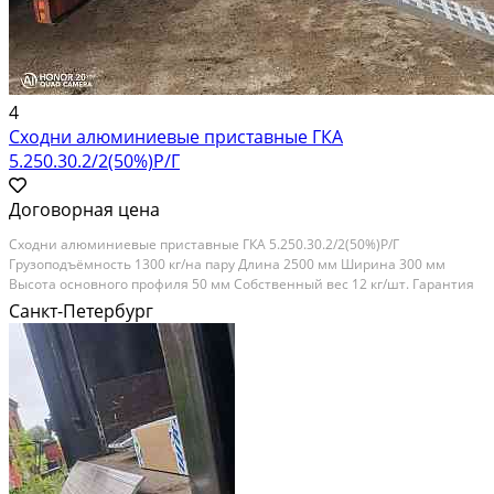
4
Сходни алюминиевые приставные ГКА
5.250.30.2/2(50%)Р/Г
Договорная цена
Сходни алюминиевые приставные ГКА 5.250.30.2/2(50%)Р/Г
Грузоподъёмность 1300 кг/на пару Длина 2500 мм Ширина 300 мм
Высота основного профиля 50 мм Собственный вес 12 кг/шт. Гарантия
12 месяцев ООО "Группа Компаний "Альянс"" – Производство и продажа
Санкт-Петербург
погрузочных и перегрузочных мостов, аппарелей...