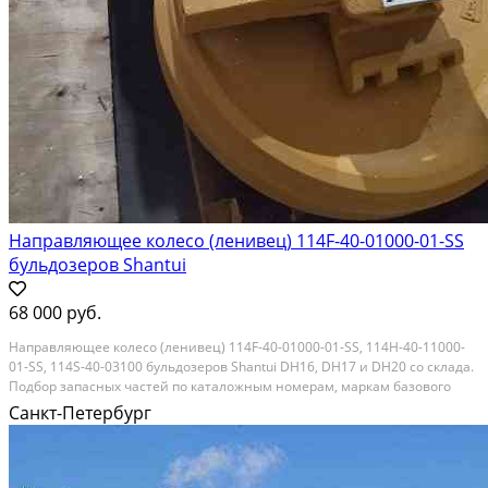
Направляющее колесо (ленивец) 114F-40-01000-01-SS
бульдозеров Shantui
68 000 руб.
Направляющее колесо (ленивец) 114F-40-01000-01-SS, 114H-40-11000-
01-SS, 114S-40-03100 бульдозеров Shantui DH16, DH17 и DH20 со склада.
Подбор запасных частей по каталожным номерам, маркам базового
бульдозера, фото, чертежам. Отправка транспортными компаниями.
Санкт-Петербург
Гарантия