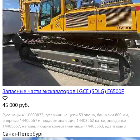
Запасные части экскаваторов LGCE (SDLG) E6500F
45 000 руб.
Гусеницы 4110003833, гусеничные цепи 53 звена, башмаки 600 мм,
опорные 14405567 и поддерживающие 14403562 катки, звездочки
14405667, направляющие колеса (ленивцы) 14405563, адаптеры и
коронки ковшей экскаваторов LGCE (SDLG) E6500F со склада. Отправка
Санкт-Петербург
запчастей транспортными компаниями. Гарантия...