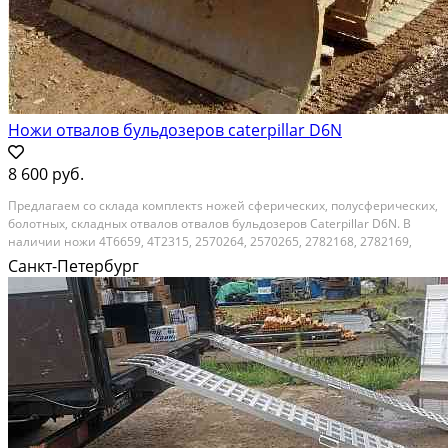
Ножи отвалов бульдозеров caterpillar D6N
8 600 руб.
Предлагаем со склада комплектs ножей сферических, полусферических,
болотных, складных отвалов отвалов бульдозеров Caterpillar D6N. В
наличии ножи 4Т6659, 4Т2315, 2570264, 2570265, 2782168, 2782169,
2782170, 9U8057, 3G4282, 8Е9378, 8Е9379. Надежная и износостойкая
Санкт-Петербург
продукция наших производителей...