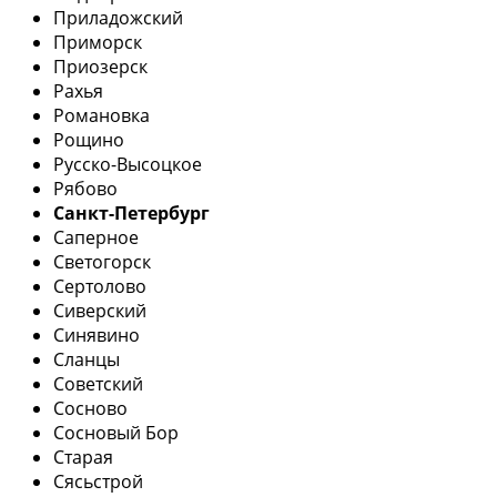
Приладожский
Приморск
Приозерск
Рахья
Романовка
Рощино
Русско-Высоцкое
Рябово
Санкт-Петербург
Саперное
Светогорск
Сертолово
Сиверский
Синявино
Сланцы
Советский
Сосново
Сосновый Бор
Старая
Сясьстрой