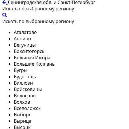
Ленинградская обл. и Санкт-Петербург
Искать по выбранному региону
Искать по выбранному региону
Агалатово
Аннино
Бегуницы
Бокситогорск
Большая Ижора
Большие Колпаны
Бугры
Будогощь
Виллози
Войсковицы
Волосово
Волхов
Всеволожск
Выборг
Вырица
Высоцк