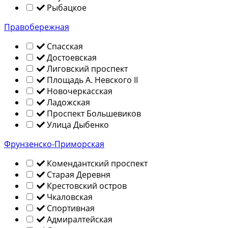
Рыбацкое
Правобережная
Спасская
Достоевская
Лиговский проспект
Площадь А. Невского II
Новочеркасская
Ладожская
Проспект Большевиков
Улица Дыбенко
Фрунзенско-Приморская
Комендантский проспект
Старая Деревня
Крестовский остров
Чкаловская
Спортивная
Адмиралтейская