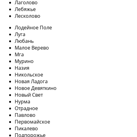
Лаголово
Лебяжье
Лесколово
Лодейное Поле
Луга
Любань
Малое Верево
Мга
Мурино
Назия
Никольское
Новая Ладога
Новое Девяткино
Новый Свет
Нурма
Отрадное
Павлово
Первомайское
Пикалево
Подпорожье