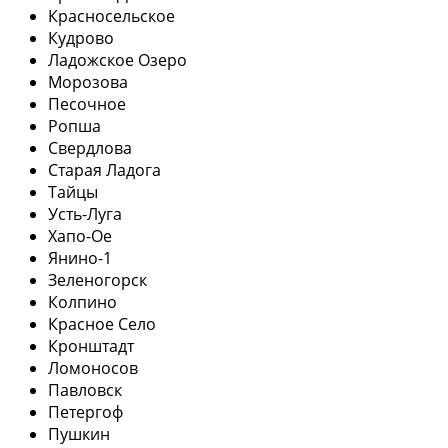
Красносельское
Кудрово
Ладожское Озеро
Морозова
Песочное
Ропша
Свердлова
Старая Ладога
Тайцы
Усть-Луга
Хапо-Ое
Янино-1
Зеленогорск
Колпино
Красное Село
Кронштадт
Ломоносов
Павловск
Петергоф
Пушкин