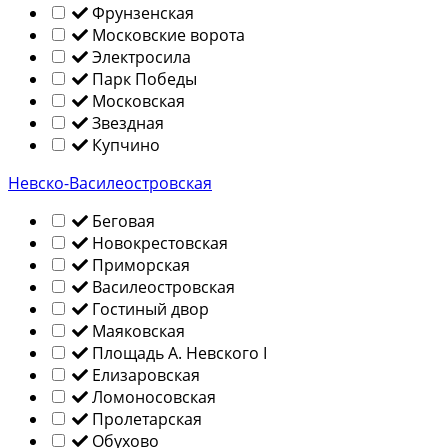
Фрунзенская
Московские ворота
Электросила
Парк Победы
Московская
Звездная
Купчино
Невско-Василеостровская
Беговая
Новокрестовская
Приморская
Василеостровская
Гостиный двор
Маяковская
Площадь А. Невского I
Елизаровская
Ломоносовская
Пролетарская
Обухово