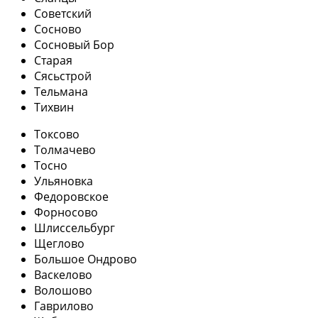
Советский
Сосново
Сосновый Бор
Старая
Сясьстрой
Тельмана
Тихвин
Токсово
Толмачево
Тосно
Ульяновка
Федоровское
Форносово
Шлиссельбург
Щеглово
Большое Ондрово
Васкелово
Волошово
Гаврилово