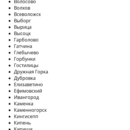
Волосово
Волхов
Всеволожск
Выборг
Вырица
Высоцк
Гарболово
Гатчина
Глебычево
Горбунки
Гостилицы
Дружная Горка
Дубровка
Елизаветино
Ефимовский
Ивангород
Каменка
Каменногорск
Кингисепп
Кипень
Кириши