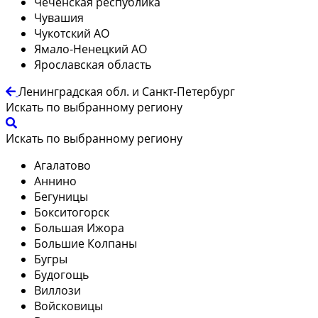
Чеченская республика
Чувашия
Чукотский АО
Ямало-Ненецкий АО
Ярославская область
Ленинградская обл. и Санкт-Петербург
Искать по выбранному региону
Искать по выбранному региону
Агалатово
Аннино
Бегуницы
Бокситогорск
Большая Ижора
Большие Колпаны
Бугры
Будогощь
Виллози
Войсковицы