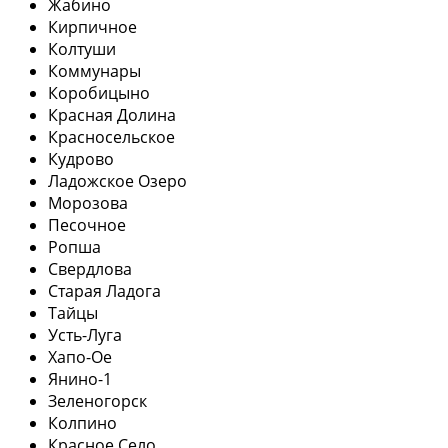
Жабино
Кирпичное
Колтуши
Коммунары
Коробицыно
Красная Долина
Красносельское
Кудрово
Ладожское Озеро
Морозова
Песочное
Ропша
Свердлова
Старая Ладога
Тайцы
Усть-Луга
Хапо-Ое
Янино-1
Зеленогорск
Колпино
Красное Село