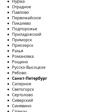
Нурма
Отрадное
Павлово
Первомайское
Пикалево
Подпорожье
Приладожский
Приморск
Приозерск
Рахья
Романовка
Рощино
Русско-Высоцкое
Рябово
Санкт-Петербург
Саперное
Светогорск
Сертолово
Сиверский
Синявино
Сланцы