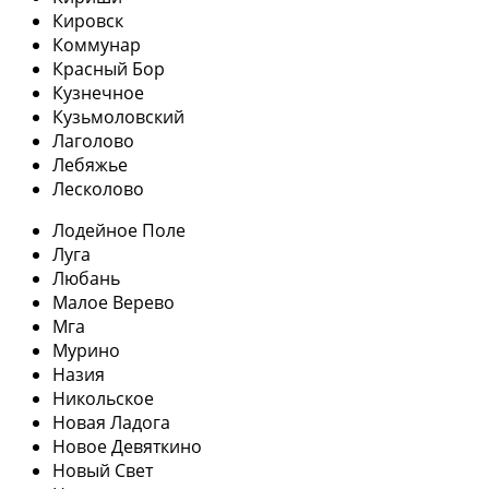
Кировск
Коммунар
Красный Бор
Кузнечное
Кузьмоловский
Лаголово
Лебяжье
Лесколово
Лодейное Поле
Луга
Любань
Малое Верево
Мга
Мурино
Назия
Никольское
Новая Ладога
Новое Девяткино
Новый Свет