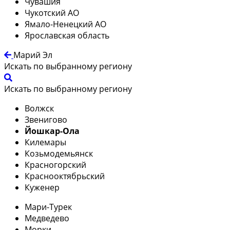
Чувашия
Чукотский АО
Ямало-Ненецкий АО
Ярославская область
Марий Эл
Искать по выбранному региону
Искать по выбранному региону
Волжск
Звенигово
Йошкар-Ола
Килемары
Козьмодемьянск
Красногорский
Краснооктябрьский
Куженер
Мари-Турек
Медведево
Морки