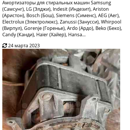
Амортизаторы для стиральных машин Samsung
(Самсунг), LG (Элджи), Indesit (Индезит), Ariston
(Аристон), Bosch (Бош), Siemens (Сименс), AEG (Аег),
Electrolux (Электролюкс), Zanussi (Занусси), Whirpool
(Вирпул), Gorenje (Горенье), Ardo (Ардо), Beko (Беко),
Candy (Канди), Haier (Хайер), Hansa...
24 марта 2023