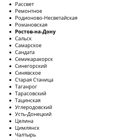
Рассвет
Ремонтное
Родионово-Несветайская
Романовская
Ростов-на-Дону
Сальск
Самарское
Сандата
Семикаракорск
Синегорский
Синявское
Старая Станица
Таганрог
Тарасовский
Тацинская
Углеродовский
Усть-Донецкий
Целина
Цимлянск
Чалтырь