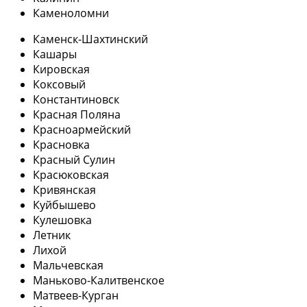
Каменоломни
Каменск-Шахтинский
Кашары
Кировская
Коксовый
Константиновск
Красная Поляна
Красноармейский
Красновка
Красный Сулин
Красюковская
Кривянская
Куйбышево
Кулешовка
Летник
Лихой
Мальчевская
Маньково-Калитвенское
Матвеев-Курган