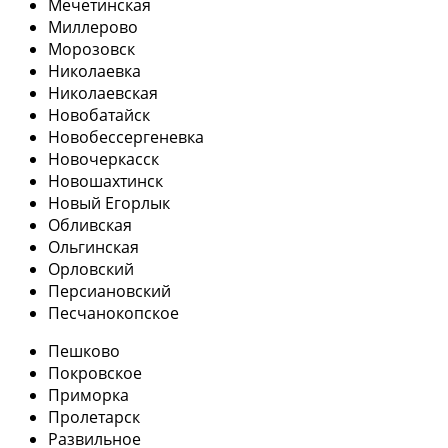
Мечетинская
Миллерово
Морозовск
Николаевка
Николаевская
Новобатайск
Новобессергеневка
Новочеркасск
Новошахтинск
Новый Егорлык
Обливская
Ольгинская
Орловский
Персиановский
Песчанокопское
Пешково
Покровское
Приморка
Пролетарск
Развильное