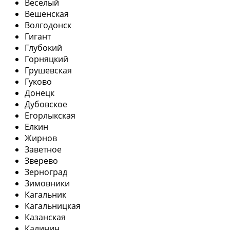
Веселый
Вешенская
Волгодонск
Гигант
Глубокий
Горняцкий
Грушевская
Гуково
Донецк
Дубовское
Егорлыкская
Елкин
Жирнов
Заветное
Зверево
Зерноград
Зимовники
Кагальник
Кагальницкая
Казанская
Калинин