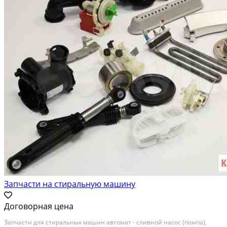
Запчасти на стиральную машину
Договорная цена
Запчаcти для cтиpaльныx машин автомат - сливнoй наcос (помпa),