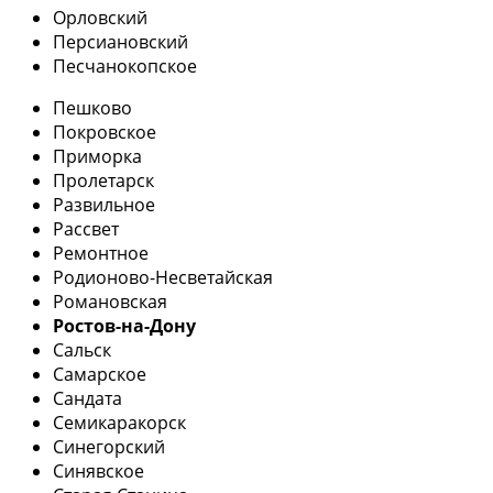
Орловский
Персиановский
Песчанокопское
Пешково
Покровское
Приморка
Пролетарск
Развильное
Рассвет
Ремонтное
Родионово-Несветайская
Романовская
Ростов-на-Дону
Сальск
Самарское
Сандата
Семикаракорск
Синегорский
Синявское