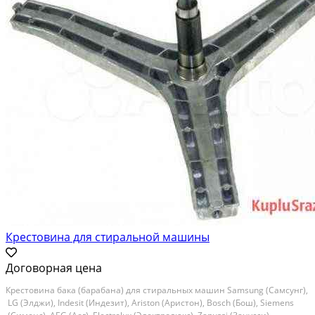
Крестовина для стиральной машины
Договорная цена
Крестовина бака (барабана) для стиральных машин Samsung (Самсунг),
LG (Элджи), Indesit (Индезит), Ariston (Аристон), Bosch (Бош), Siemens