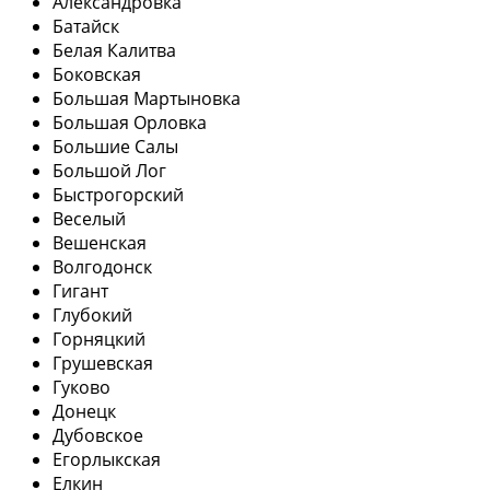
Александровка
Батайск
Белая Калитва
Боковская
Большая Мартыновка
Большая Орловка
Большие Салы
Большой Лог
Быстрогорский
Веселый
Вешенская
Волгодонск
Гигант
Глубокий
Горняцкий
Грушевская
Гуково
Донецк
Дубовское
Егорлыкская
Елкин