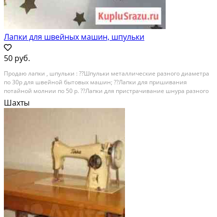
Лапки для швейных машин, шпульки
50 руб.
Продаю лапки , шпульки : ??Шпульки металлические разного диаметра
по 30р для швейной бытовых машин; ??Лапки для пришивания
потайной молнии по 50 р. ??Лапки для пристрачивание шнура разного
диаметра по 50 р ??Остальные по 80 ??отдам дешевле за всё с коробкой
Шахты
500 р Центр, пишите отвечу сразу....