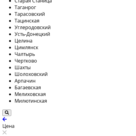
Старая Станица
Таганрог
Тарасовский
Тацинская
Углеродовский
Усть-Донецкий
Целина
Цимлянск
Чалтырь
Чертково
Шахты
Шолоховский
Арпачин
Багаевская
Мелиховская
Милютинская
Цена