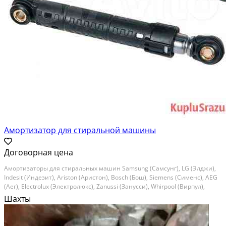
Амортизатор для стиральной машины
Договорная цена
Амортизаторы для стиральных машин Samsung (Самсунг), LG (Элджи),
Indesit (Индезит), Ariston (Аристон), Bosch (Бош), Siemens (Сименс), AEG
(Аег), Electrolux (Электролюкс), Zanussi (Занусси), Whirpool (Вирпул),
Gorenje (Горенье), Ardo (Ардо), Beko (Беко), Candy (Канди), Haier (Хайер),
Шахты
Hansa...