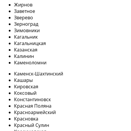
Жирнов
Заветное
Зверево
Зерноград
Зимовники
Кагальник
Кагальницкая
Казанская
Калинин
Каменоломни
Каменск-Шахтинский
Кашары
Кировская
Коксовый
Константиновск
Красная Поляна
Красноармейский
Красновка
Красный Сулин