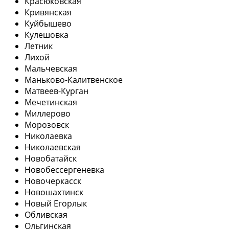
Красюковская
Кривянская
Куйбышево
Кулешовка
Летник
Лихой
Мальчевская
Маньково-Калитвенское
Матвеев-Курган
Мечетинская
Миллерово
Морозовск
Николаевка
Николаевская
Новобатайск
Новобессергеневка
Новочеркасск
Новошахтинск
Новый Егорлык
Обливская
Ольгинская