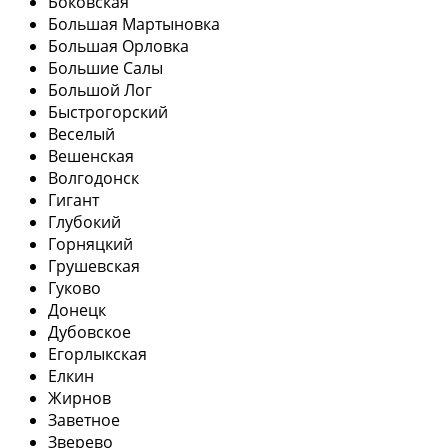
Боковская
Большая Мартыновка
Большая Орловка
Большие Салы
Большой Лог
Быстрогорский
Веселый
Вешенская
Волгодонск
Гигант
Глубокий
Горняцкий
Грушевская
Гуково
Донецк
Дубовское
Егорлыкская
Елкин
Жирнов
Заветное
Зверево