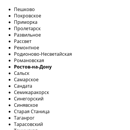
Пешково
Покровское
Приморка
Пролетарск
Развильное
Рассвет
Ремонтное
Родионово-Несветайская
Романовская
Ростов-на-Дону
Сальск
Самарское
Сандата
Семикаракорск
Синегорский
Синявское
Старая Станица
Таганрог
Тарасовский