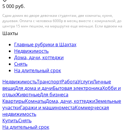
5 000 руб.
Сдам домик во дворе девочкам студентам, две комнаты, кухня,
душевая. Оплата с человека 6000р в месяц вместе с комуналкой, до
центра 15 мин пешком, на маршрутке еще меньше. Если вдвоем на
заселение возможен торг Категория: дома, дачи, коттеджи. Адрес:
Шахты
ионова. Залог, мес.: 0. Право собственности:...
Главные рубрики в Шахтах
Недвижимость
Дома, дачи, коттеджи
Снять
На длительный срок
Недвижимость
Транспорт
Работа
Услуги
Личные
вещи
Для дома и дачи
Бытовая электроника
Хобби и
отдых
Животные
Для бизнеса
Квартиры
Комнаты
Дома, дачи, коттеджи
Земельные
участки
Гаражи и машиноместа
Коммерческая
недвижимость
Купить
Снять
На длительный срок