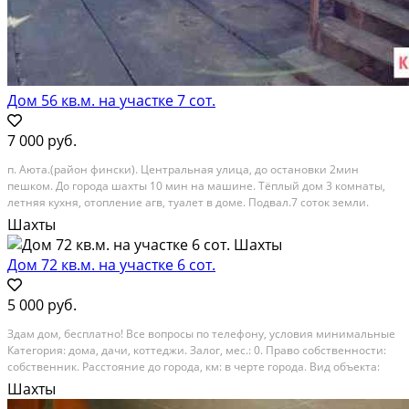
Дом 56 кв.м. на участке 7 сот.
7 000 руб.
п. Аюта.(район фински). Центральная улица, до остановки 2мин
пешком. До города шахты 10 мин на машине. Тёплый дом 3 комнаты,
летняя кухня, отопление агв, туалет в доме. Подвал.7 соток земли.
Въезд для 2 машин., маленькие коммунальные платежи (1500-2000 тыс
Шахты
в месяц зимой) . Сдадим на длительное...
Дом 72 кв.м. на участке 6 сот.
5 000 руб.
Здам дом, бесплатно! Все вопросы по телефону, условия минимальные
Категория: дома, дачи, коттеджи. Залог, мес.: 0. Право собственности:
собственник. Расстояние до города, км: в черте города. Вид объекта:
дома. Материал стен: кирпич. Этажей в доме: 1
Шахты