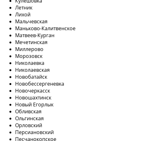
Кулешовка
Летник
Лихой
Мальчевская
Маньково-Калитвенское
Матвеев-Курган
Мечетинская
Миллерово
Морозовск
Николаевка
Николаевская
Новобатайск
Новобессергеневка
Новочеркасск
Новошахтинск
Новый Егорлык
Обливская
Ольгинская
Орловский
Персиановский
Песчанокопское