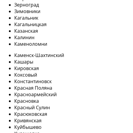
Зерноград
Зимовники
Кагальник
Кагальницкая
Казанская
Калинин
Каменоломни
Каменск-Шахтинский
Кашары
Кировская
Коксовый
Константиновск
Красная Поляна
Красноармейский
Красновка
Красный Сулин
Красюковская
Кривянская
Куйбышево