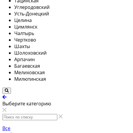
Тацинская
Углеродовский
Усть-Донецкий
Целина
Цимлянск
Чалтырь
Чертково
Шахты
Шолоховский
Арпачин
Багаевская
Мелиховская
Милютинская
Выберите категорию
Все