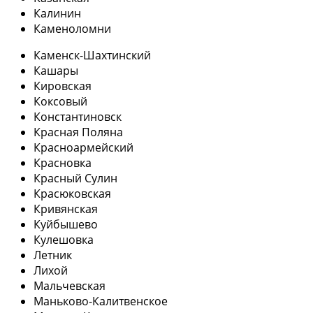
Калинин
Каменоломни
Каменск-Шахтинский
Кашары
Кировская
Коксовый
Константиновск
Красная Поляна
Красноармейский
Красновка
Красный Сулин
Красюковская
Кривянская
Куйбышево
Кулешовка
Летник
Лихой
Мальчевская
Маньково-Калитвенское