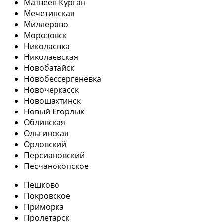
Матвеев-Курган
Мечетинская
Миллерово
Морозовск
Николаевка
Николаевская
Новобатайск
Новобессергеневка
Новочеркасск
Новошахтинск
Новый Егорлык
Обливская
Ольгинская
Орловский
Персиановский
Песчанокопское
Пешково
Покровское
Приморка
Пролетарск