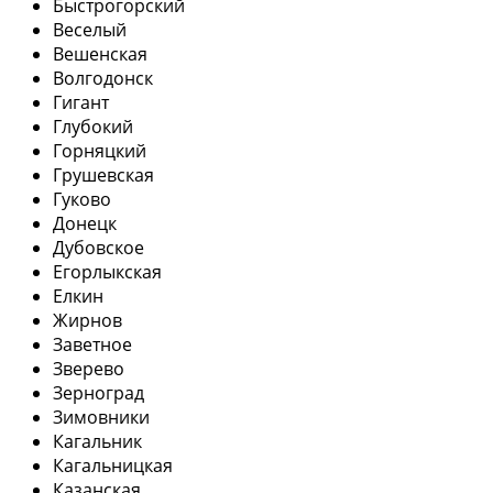
Быстрогорский
Веселый
Вешенская
Волгодонск
Гигант
Глубокий
Горняцкий
Грушевская
Гуково
Донецк
Дубовское
Егорлыкская
Елкин
Жирнов
Заветное
Зверево
Зерноград
Зимовники
Кагальник
Кагальницкая
Казанская