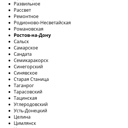
Развильное
Рассвет
Ремонтное
Родионово-Несветайская
Романовская
Ростов-на-Дону
Сальск
Самарское
Сандата
Семикаракорск
Синегорский
Синявское
Старая Станица
Таганрог
Тарасовский
Тацинская
Углеродовский
Усть-Донецкий
Целина
Цимлянск