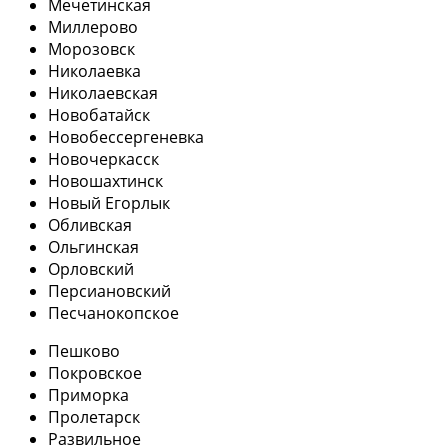
Мечетинская
Миллерово
Морозовск
Николаевка
Николаевская
Новобатайск
Новобессергеневка
Новочеркасск
Новошахтинск
Новый Егорлык
Обливская
Ольгинская
Орловский
Персиановский
Песчанокопское
Пешково
Покровское
Приморка
Пролетарск
Развильное