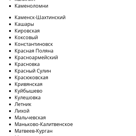
Каменоломни
Каменск-Шахтинский
Кашары
Кировская
Коксовый
Константиновск
Красная Поляна
Красноармейский
Красновка
Красный Сулин
Красюковская
Кривянская
Куйбышево
Кулешовка
Летник
Лихой
Мальчевская
Маньково-Калитвенское
Матвеев-Курган