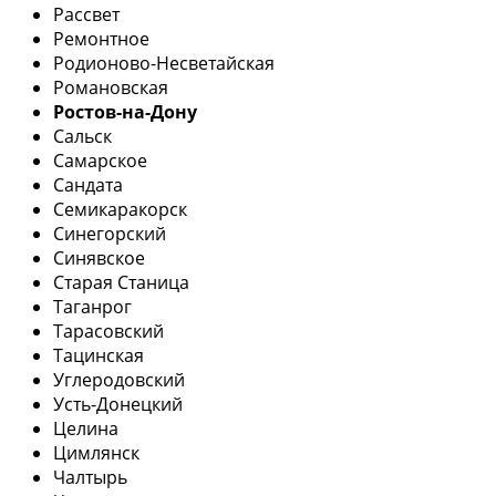
Рассвет
Ремонтное
Родионово-Несветайская
Романовская
Ростов-на-Дону
Сальск
Самарское
Сандата
Семикаракорск
Синегорский
Синявское
Старая Станица
Таганрог
Тарасовский
Тацинская
Углеродовский
Усть-Донецкий
Целина
Цимлянск
Чалтырь