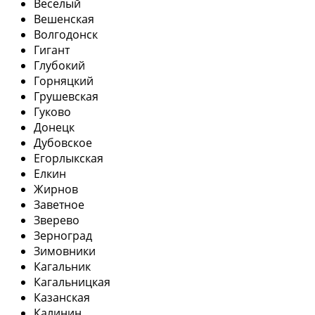
Веселый
Вешенская
Волгодонск
Гигант
Глубокий
Горняцкий
Грушевская
Гуково
Донецк
Дубовское
Егорлыкская
Елкин
Жирнов
Заветное
Зверево
Зерноград
Зимовники
Кагальник
Кагальницкая
Казанская
Калинин