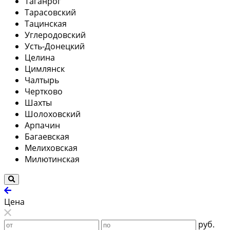
Таганрог
Тарасовский
Тацинская
Углеродовский
Усть-Донецкий
Целина
Цимлянск
Чалтырь
Чертково
Шахты
Шолоховский
Арпачин
Багаевская
Мелиховская
Милютинская
Цена
руб.