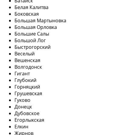
Батайск
Белая Калитва
Боковская
Большая Мартыновка
Большая Орловка
Большие Салы
Большой Лог
Быстрогорский
Веселый
Вешенская
Волгодонск
Гигант
Глубокий
Горняцкий
Грушевская
Гуково
Донецк
Дубовское
Егорлыкская
Елкин
Жирнов