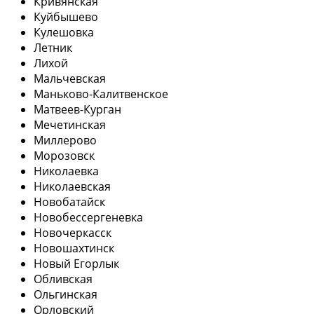
Кривянская
Куйбышево
Кулешовка
Летник
Лихой
Мальчевская
Маньково-Калитвенское
Матвеев-Курган
Мечетинская
Миллерово
Морозовск
Николаевка
Николаевская
Новобатайск
Новобессергеневка
Новочеркасск
Новошахтинск
Новый Егорлык
Обливская
Ольгинская
Орловский