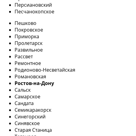
Персиановский
Песчанокопское
Пешково
Покровское
Приморка
Пролетарск
Развильное
Рассвет
Ремонтное
Родионово-Несветайская
Романовская
Ростов-на-Дону
Сальск
Самарское
Сандата
Семикаракорск
Синегорский
Синявское
Старая Станица