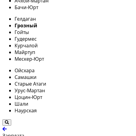
Ачхой-Мартан
Бачи-Юрт
Гелдаган
Грозный
Гойты
Гудермес
Курчалой
Майртуп
Мескер-Юрт
Ойсхара
Самашки
Старые Атаги
Урус-Мартан
Цоцин-Юрт
Шали
Наурская
Зарплата