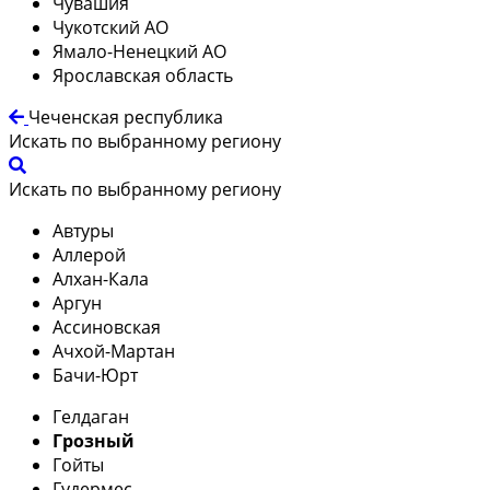
Чувашия
Чукотский АО
Ямало-Ненецкий АО
Ярославская область
Чеченская республика
Искать по выбранному региону
Искать по выбранному региону
Автуры
Аллерой
Алхан-Кала
Аргун
Ассиновская
Ачхой-Мартан
Бачи-Юрт
Гелдаган
Грозный
Гойты
Гудермес