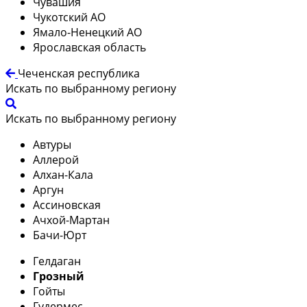
Чувашия
Чукотский АО
Ямало-Ненецкий АО
Ярославская область
Чеченская республика
Искать по выбранному региону
Искать по выбранному региону
Автуры
Аллерой
Алхан-Кала
Аргун
Ассиновская
Ачхой-Мартан
Бачи-Юрт
Гелдаган
Грозный
Гойты
Гудермес