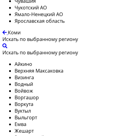
Чувашия
Чукотский АО
Ямало-Ненецкий АО
Ярославская область
Коми
Искать по выбранному региону
Искать по выбранному региону
Айкино
Верхняя Максаковка
Визинга
Водный
Войвож
Воргашор
Воркута
Вуктыл
Выльгорт
Емва
Жешарт