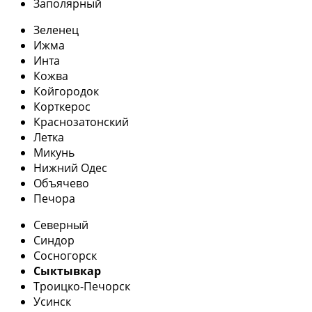
Заполярный
Зеленец
Ижма
Инта
Кожва
Койгородок
Корткерос
Краснозатонский
Летка
Микунь
Нижний Одес
Объячево
Печора
Северный
Синдор
Сосногорск
Сыктывкар
Троицко-Печорск
Усинск