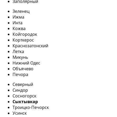
Заполярный
Зеленец
Ижма
Инта
Кожва
Койгородок
Корткерос
Краснозатонский
Летка
Микунь
Нижний Одес
Объячево
Печора
Северный
Синдор
Сосногорск
Сыктывкар
Троицко-Печорск
Усинск