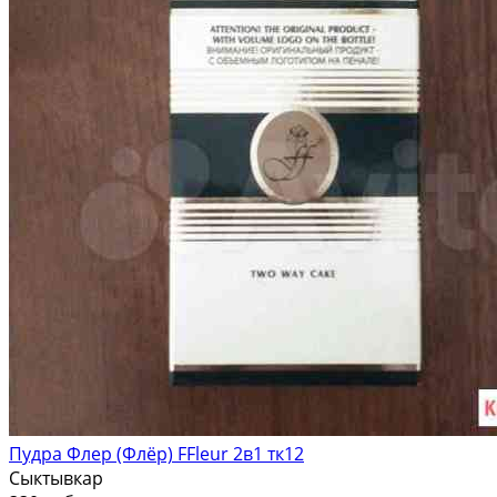
Пудра Флер (Флёр) FFleur 2в1 тк12
Сыктывкар