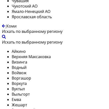
Чувашия
Чукотский АО
Ямало-Ненецкий АО
Ярославская область
Коми
Искать по выбранному региону
Искать по выбранному региону
Айкино
Верхняя Максаковка
Визинга
Водный
Войвож
Воргашор
Воркута
Вуктыл
Выльгорт
Емва
Жешарт