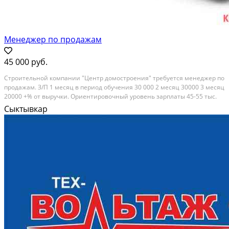
Менеджер по продажам
45 000 руб.
Строительной компании "Центр домостроения" требуется менеджер по
продажам. З/П 1 месяц в период обучения 30 000 2 месяц 30000 3 месяц
20000 +% от выручки. Ориентировочный уровень зарплаты 45-55 тыс.
руб. Оформление по ТК. 5- дневка. работа 8.40 до 17.00 Категория:
Сыктывкар
вакансии. График...