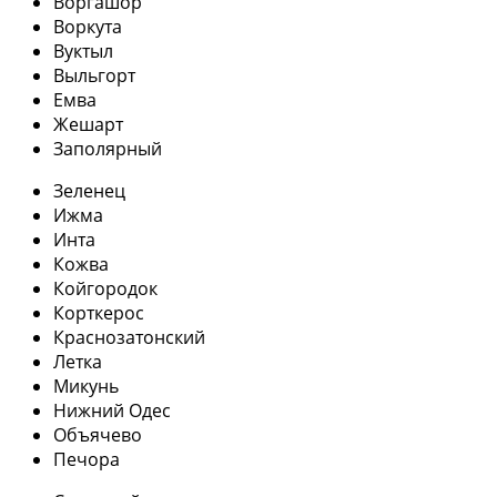
Воргашор
Воркута
Вуктыл
Выльгорт
Емва
Жешарт
Заполярный
Зеленец
Ижма
Инта
Кожва
Койгородок
Корткерос
Краснозатонский
Летка
Микунь
Нижний Одес
Объячево
Печора