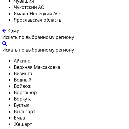
Чувашия
Чукотский АО
Ямало-Ненецкий АО
Ярославская область
Коми
Искать по выбранному региону
Искать по выбранному региону
Айкино
Верхняя Максаковка
Визинга
Водный
Войвож
Воргашор
Воркута
Вуктыл
Выльгорт
Емва
Жешарт