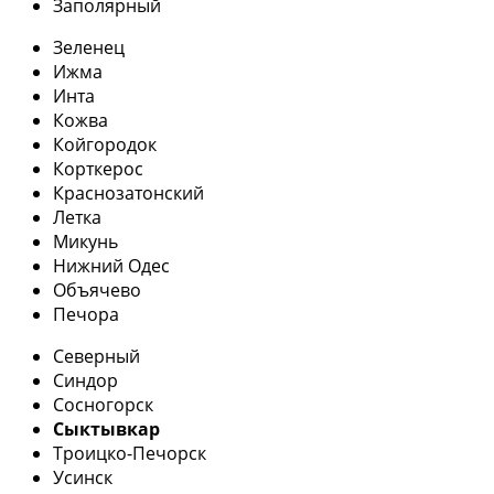
Заполярный
Зеленец
Ижма
Инта
Кожва
Койгородок
Корткерос
Краснозатонский
Летка
Микунь
Нижний Одес
Объячево
Печора
Северный
Синдор
Сосногорск
Сыктывкар
Троицко-Печорск
Усинск