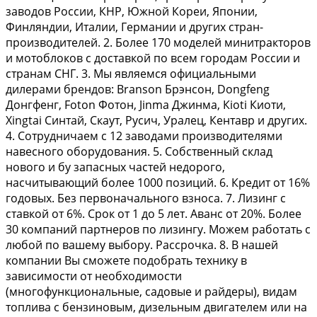
заводов России, КНР, Южной Кореи, Японии,
Финляндии, Италии, Германии и других стран-
производителей. 2. Более 170 моделей минитракторов
и мотоблоков с доставкой по всем городам России и
странам СНГ. 3. Мы являемся официальными
дилерами брендов: Вrаnsоn Брэнсон, Dоngfеng
Донгфенг, Fоtоn Фотон, Jinmа Джинма, Кiоti Киоти,
Хingtаi Синтай, Скаут, Русич, Уралец, Кентавр и других.
4. Сотрудничаем с 12 заводами производителями
навесного оборудования. 5. Собственный склад
нового и бу запасных частей недорого,
насчитывающий более 1000 позиций. 6. Кредит от 16%
годовых. Без первоначального взноса. 7. Лизинг с
ставкой от 6%. Срок от 1 до 5 лет. Аванс от 20%. Более
30 компаний партнеров по лизингу. Можем работать с
любой по вашему выбору. Рассрочка. 8. В нашей
компании Вы сможете подобрать технику в
зависимости от необходимости
(многофункциональные, садовые и райдеры), видам
топлива с бензиновым, дизельным двигателем или на