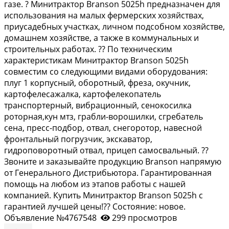
газе. ? Минитрактор Вrаnsоn 5025h предназначен для
использования на малых фермерских хозяйствах,
приусадебных участках, личном подсобном хозяйстве,
домашнем хозяйстве, а также в коммунальных и
строительных работах. ?? По техническим
характеристикам Минитрактор Вrаnsоn 5025h
совместим со следующими видами оборудования:
плуг 1 корпусный, оборотный, фреза, окучник,
картофелесажалка, картофелекопатель
транспортерный, вибрационный, сенокосилка
роторная,кун мтз, грабли-ворошилки, сгребатель
сена, пресс-подбор, отвал, снегоротор, навесной
фронтальный погрузчик, экскаватор,
гидроповоротный отвал, прицеп самосвальный. ??
Звоните и заказывайте продукцию Вrаnsоn напрямую
от Генерального Дистрибьютора. Гарантированная
помощь на любом из этапов работы с нашей
компанией. Купить Минитрактор Вrаnsоn 5025h с
гарантией лучшей цены!?? Состояние: новое.
Объявление №4767548
299 просмотров