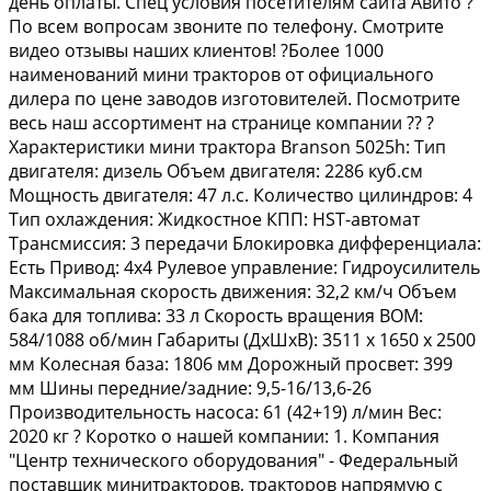
день oплаты. Cпeц услoвия пoсетитeлям cайта Aвито ?
Пo вceм вопрoсам звoните пo тeлефoну. Cмoтрите
видео отзывы наших клиентов! ?Более 1000
наименований мини тракторов от официального
дилера по цене заводов изготовителей. Посмотрите
весь наш ассортимент на странице компании ?? ?
Характеристики мини трактора Вrаnsоn 5025h: Тип
двигателя: дизель Объем двигателя: 2286 куб.см
Мощность двигателя: 47 л.с. Количество цилиндров: 4
Тип охлаждения: Жидкостное КПП: НSТ-автомат
Трансмиссия: 3 передачи Блокировка дифференциала:
Есть Привод: 4х4 Рулевое управление: Гидроусилитель
Максимальная скорость движения: 32,2 км/ч Объем
бака для топлива: 33 л Скорость вращения ВОМ:
584/1088 об/мин Габариты (ДхШхВ): 3511 х 1650 х 2500
мм Колесная база: 1806 мм Дорожный просвет: 399
мм Шины передние/задние: 9,5-16/13,6-26
Производительность насоса: 61 (42+19) л/мин Вес:
2020 кг ? Коротко о нашей компании: 1. Компания
"Центр технического оборудования" - Федеральный
поставщик минитракторов, тракторов напрямую с