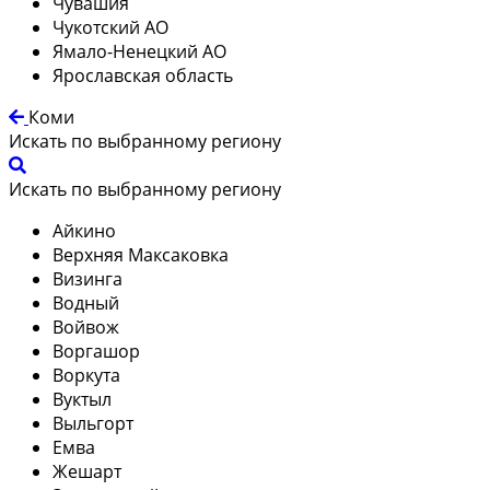
Чувашия
Чукотский АО
Ямало-Ненецкий АО
Ярославская область
Коми
Искать по выбранному региону
Искать по выбранному региону
Айкино
Верхняя Максаковка
Визинга
Водный
Войвож
Воргашор
Воркута
Вуктыл
Выльгорт
Емва
Жешарт