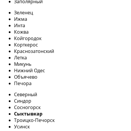
Заполярный
Зеленец
Ижма
Инта
Кожва
Койгородок
Корткерос
Краснозатонский
Летка
Микунь
Нижний Одес
Объячево
Печора
Северный
Синдор
Сосногорск
Сыктывкар
Троицко-Печорск
Усинск