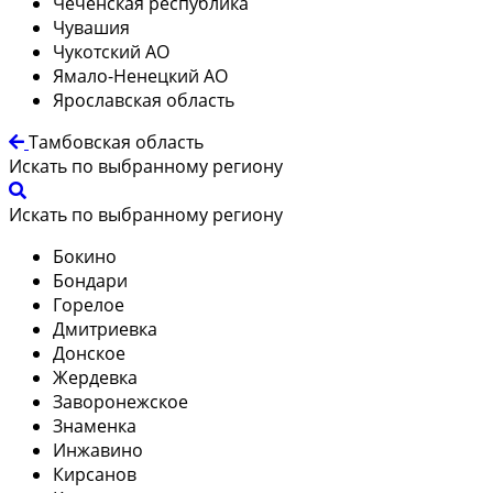
Чеченская республика
Чувашия
Чукотский АО
Ямало-Ненецкий АО
Ярославская область
Тамбовская область
Искать по выбранному региону
Искать по выбранному региону
Бокино
Бондари
Горелое
Дмитриевка
Донское
Жердевка
Заворонежское
Знаменка
Инжавино
Кирсанов