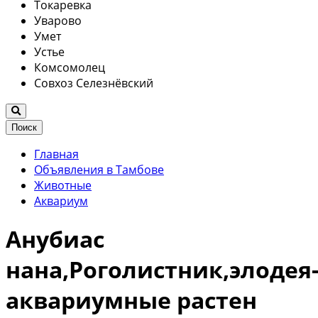
Токаревка
Уварово
Умет
Устье
Комсомолец
Совхоз Селезнёвский
Поиск
Главная
Объявления в Тамбове
Животные
Аквариум
Анубиас
нана,Роголистник,элодея
аквариумные растен