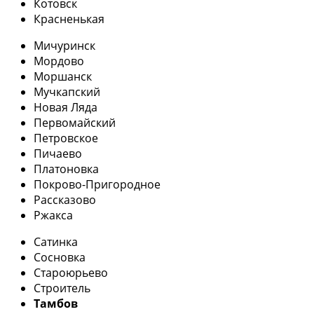
Котовск
Красненькая
Мичуринск
Мордово
Моршанск
Мучкапский
Новая Ляда
Первомайский
Петровское
Пичаево
Платоновка
Покрово-Пригородное
Рассказово
Ржакса
Сатинка
Сосновка
Староюрьево
Строитель
Тамбов