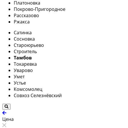
Платоновка
Покрово-Пригородное
Рассказово
Ржакса
Сатинка
Сосновка
Староюрьево
Строитель
Тамбов
Токаревка
Уварово
Умет
Устье
Комсомолец
Совхоз Селезнёвский
Цена