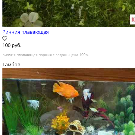
Риччия плавающая
100 руб.
риччия плавающая порция с ладонь цена 100р.
Тамбов