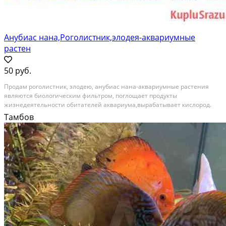
Анубиас нана,Роголистник,элодея-аквариумные
растен
50 руб.
Продам роголистник, элодею, анубиас нана-аквариумные растения
являются биологическим фильтром, поглощает продукты
жизнедеятельности обитателей аквариума,вырабатывает кислород.
Ветки от 20см. Цена от 50 рублей
Тамбов