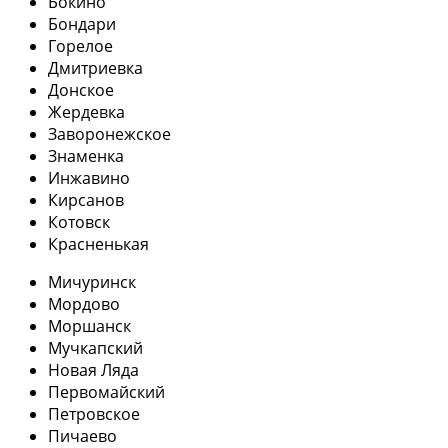
Бокино
Бондари
Горелое
Дмитриевка
Донское
Жердевка
Заворонежское
Знаменка
Инжавино
Кирсанов
Котовск
Красненькая
Мичуринск
Мордово
Моршанск
Мучкапский
Новая Ляда
Первомайский
Петровское
Пичаево