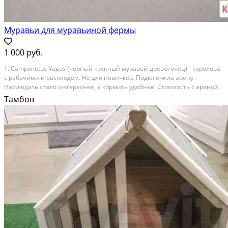
Муравьи для муравьиной фермы
1 000 руб.
1. Camponotus Vagus (черный крупный муравей-древоточец) - королева
с рабочими и расплодом. Не для новичков. Подключила арену.
Наблюдать стало интереснее, а кормить удобнее. Стоимость с ареной
1500. (нет в наличии!) 2. Lasius niger (садовый муравей). Матка с
Тамбов
расплодом. 300 рублей.