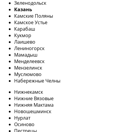
Зеленодольск
Казань
Камские Поляны
Камское Устье
Карабаш
Кукмор
Лаишево
Лениногорск
Мамадыш
Менделеевск
Мензелинск
Муслюмово
Набережные Челны
Нижнекамск
Нижние Вязовые
Нижняя Мактама
Новошешминск
Нурлат
Осиново
Пестрецы