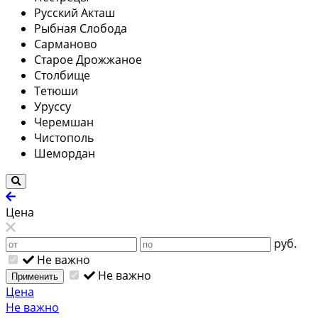
Русский Акташ
Рыбная Слобода
Сарманово
Старое Дрожжаное
Столбище
Тетюши
Уруссу
Черемшан
Чистополь
Шемордан
Цена
руб.
Не важно
Не важно
Применить
Цена
Не важно