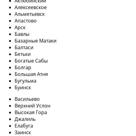
Актюбинский
Алексеевское
Альметьевск
Апастово
Арск
Бавлы
Базарные Матаки
Балтаси
Бетьки
Богатые Сабы
Болгар
Большая Атня
Бугульма
Буинск
Васильево
Верхний Услон
Высокая Гора
Джалиль
Елабуга
Заинск