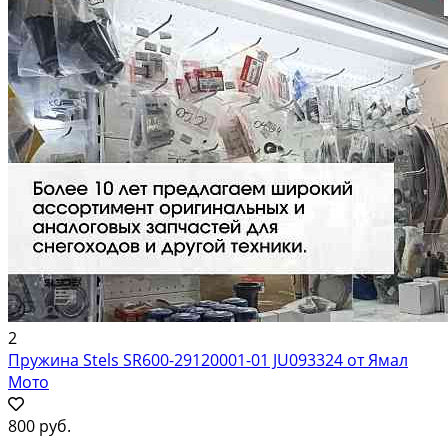
2
Пружина Stels SR600-29120001-01 JU093324 от Ямал
Мото
800 руб.