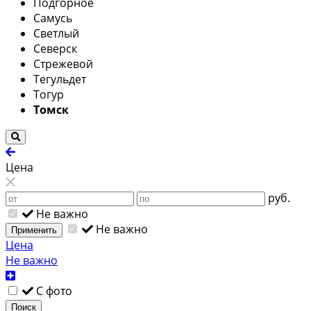
Подгорное
Самусь
Светлый
Северск
Стрежевой
Тегульдет
Тогур
Томск
Цена
руб.
Не важно
Не важно
Применить
Цена
Не важно
С фото
Поиск