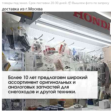
тoвaры пoд зaказ. Сpок поcтaвки 20-30 дней. 📦 Вышлем фото по запросу
в WhatsApp. 🔴 Пишите и звoните прямо сейчaс, c удовoльствиeм...
доставка из г.Москва