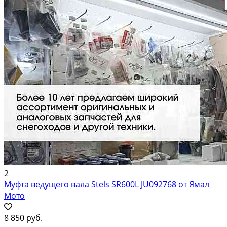
2
Муфта ведущего вала Stels SR600L JU092768 от Ямал
Мото
8 850 руб.