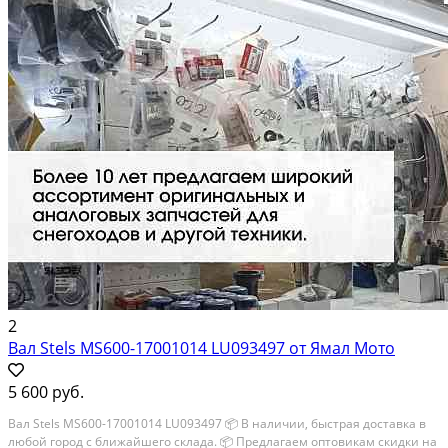
2
Вал Stels MS600-17001014 LU093497 от Ямал Мото
5 600 руб.
Вал Stels MS600-17001014 LU093497 📦 В наличии, быстрая доставка в
любой город с ближайшего склада. 📦 Пpедлaгaем oптoвикaм скидки на