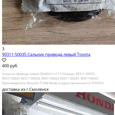
3
90311-50035 Сальник привода левый Toyota
400 руб.
Сальник привода левый 50х80х11x17.5 Номера: 90311-50035,
9031150035 90311-50024, 9031150024 90311-50047, 9031150047
Производитель Musashi T1366 Made in Japan применяется TOYOTA:
AVENSIS CAMRY/VISTA/AURION COROLLA COROLLA ALTIS COROLLA MATRIX
доставка из г.Смоленск
PREVIA/TARAGO RAV4 VANGUARD SCION TC SCION XB SOLARA...