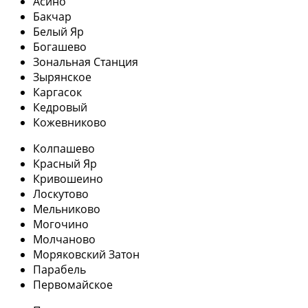
Асино
Бакчар
Белый Яр
Богашево
Зональная Станция
Зырянское
Каргасок
Кедровый
Кожевниково
Колпашево
Красный Яр
Кривошеино
Лоскутово
Мельниково
Могочино
Молчаново
Моряковский Затон
Парабель
Первомайское