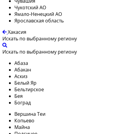
Чувашия
Чукотский АО
Ямало-Ненецкий АО
Ярославская область
Хакасия
Искать по выбранному региону
Искать по выбранному региону
Абаза
Абакан
Аскиз
Белый Яр
Бельтирское
Бея
Боград
Вершина Теи
Копьево
Майна
Подсинее