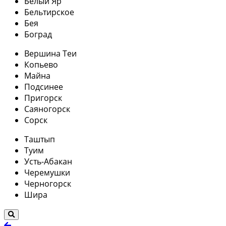
Белый Яр
Бельтирское
Бея
Боград
Вершина Теи
Копьево
Майна
Подсинее
Пригорск
Саяногорск
Сорск
Таштып
Туим
Усть-Абакан
Черемушки
Черногорск
Шира