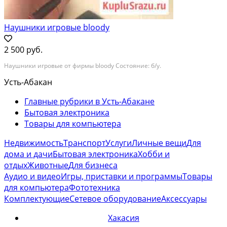
Наушники игровые bloody
2 500 руб.
Наушники игровые от фирмы bloody Состояние: б/у.
Усть-Абакан
Главные рубрики в Усть-Абакане
Бытовая электроника
Товары для компьютера
Недвижимость
Транспорт
Услуги
Личные вещи
Для
дома и дачи
Бытовая электроника
Хобби и
отдых
Животные
Для бизнеса
Аудио и видео
Игры, приставки и программы
Товары
для компьютера
Фототехника
Комплектующие
Сетевое оборудование
Аксессуары
Хакасия