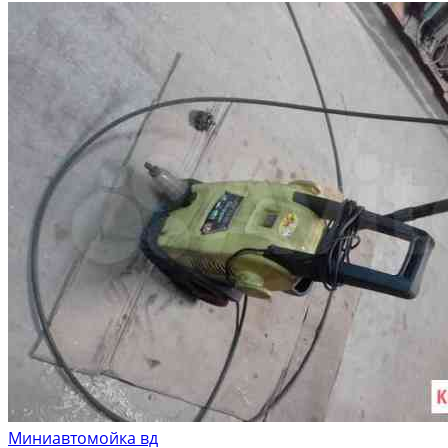
Миниавтомойка вд