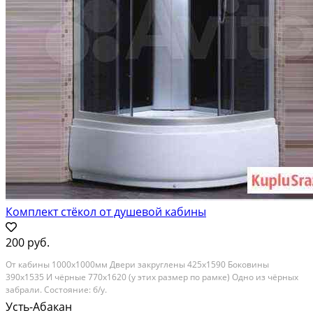
Комплект стёкол от душевой кабины
200 руб.
От кабины 1000х1000мм Двери закруглены 425х1590 Боковины
390х1535 И чёрные 770х1620 (у этих размер по рамке) Одно из чёрных
забрали. Состояние: б/у.
Усть-Абакан