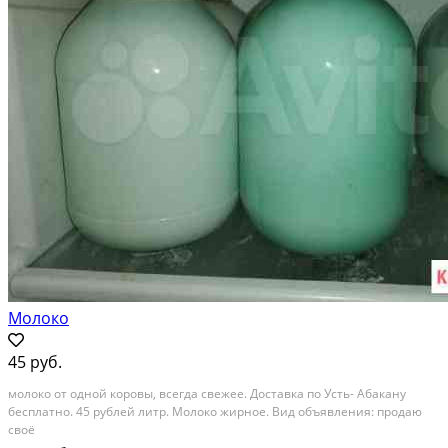
Молоко
45 руб.
молоко от одной коровы, всегда свежее. Доставка по Усть- Абакану
бесплатно. 45 рублей литр. Молоко жирное. Вид объявления: продаю
своё