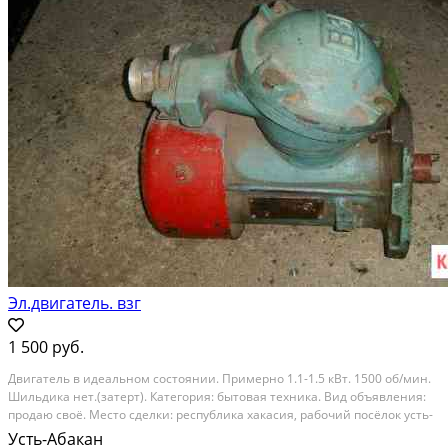
Эл.двигатель. взг
1 500 руб.
Двигатель в идеальном состоянии. Примерно 1.1-1.5 кВт. 1500 об/мин.
Шильдика нет.(затерт). Категория: бытовая техника. Вид объявления:
продаю своё. Место сделки: республика хакасия, рабочий посёлок усть-
абакан, улица добровольского, 19
Усть-Абакан