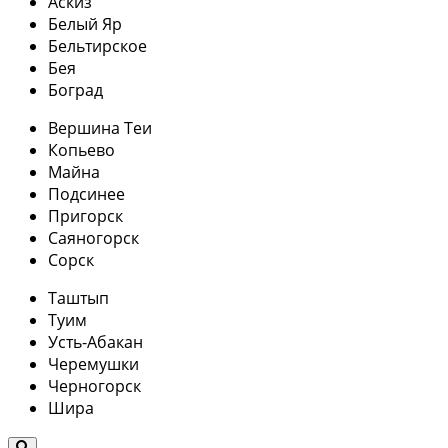
Аскиз
Белый Яр
Бельтирское
Бея
Боград
Вершина Теи
Копьево
Майна
Подсинее
Пригорск
Саяногорск
Сорск
Таштып
Туим
Усть-Абакан
Черемушки
Черногорск
Шира