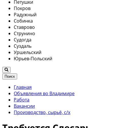
Петушки
Покров
Радужный
Собинка
Ставрово
Струнино
Судогда
Суздаль
Уршельский
Юрьев-Польский
Поиск
Главная
Объявления во Владимире
Работа
Вакансии
Производство, сырьё, с/х
Требуется Слесарь-