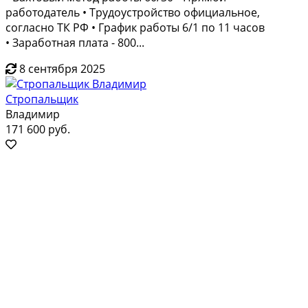
работодатель • Трудоустройство официальное,
согласно ТК РФ • График работы 6/1 по 11 часов
• Заработная плата - 800...
8 сентября 2025
Стропальщик
Владимир
171 600 руб.
Крупный энергомашиностроительный завод примет
на работу стропальщика! Условия: • Работа на
производственном предприятии в г. Санкт-Петербург •
Вахтовый метод работы 60/30 • Прямой работодатель
• Трудоустройство официальное, согласно ТК РФ •
График работы 6/1 по 11 часов • Заработная плата -
600...
8 сентября 2025