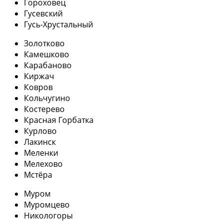
Гороховец
Гусевский
Гусь-Хрустальный
Золотково
Камешково
Карабаново
Киржач
Ковров
Кольчугино
Костерево
Красная Горбатка
Курлово
Лакинск
Меленки
Мелехово
Мстёра
Муром
Муромцево
Никологоры