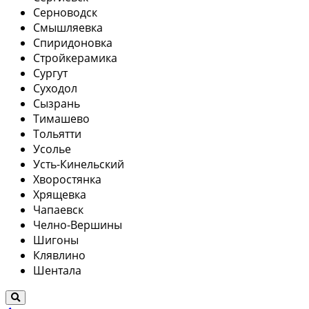
Серноводск
Смышляевка
Спиридоновка
Стройкерамика
Сургут
Суходол
Сызрань
Тимашево
Тольятти
Усолье
Усть-Кинельский
Хворостянка
Хрящевка
Чапаевск
Челно-Вершины
Шигоны
Клявлино
Шентала