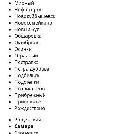
Мирный
Нефтегорск
Новокуйбышевск
Новосемейкино
Новый Буян
Обшаровка
Октябрьск
Осинки
Отрадный
Пестравка
Петра Дубрава
Подбельск
Подстепки
Похвистнево
Прибрежный
Приволжье
Рождествено
Рощинский
Самара
Сергиевск