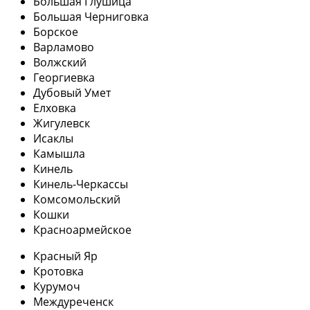
Большая Глушица
Большая Черниговка
Борское
Варламово
Волжский
Георгиевка
Дубовый Умет
Елховка
Жигулевск
Исаклы
Камышла
Кинель
Кинель-Черкассы
Комсомольский
Кошки
Красноармейское
Красный Яр
Кротовка
Курумоч
Междуреченск